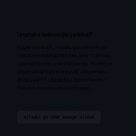
Unataka teknolojia ya kina?
Kiigaji shirikishi, hesabu ya uaminifu ya
nishati kwa daraja la kifaa, jinsi mtandao
usio na mmiliki unavyojitawala, modeli ya
unyanyasaji kwa kila kundi, ulinganisho
dhidi ya IPFS / Bluesky / Solid / Nostr /
Filecoin, hazina saba zilizo wazi.
Ona jinsi inavyofanya kazi →
Hifadhi ya CEWP kwenye GitHub