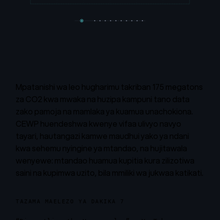
Mpatanishi wa leo hugharimu takriban 175 megatons
za CO2 kwa mwaka na huzipa kampuni tano data
zako pamoja na mamlaka ya kuamua unachokiona.
CEWP huendeshwa kwenye vifaa ulivyo navyo
tayari, hautangazi kamwe maudhui yako ya ndani
kwa sehemu nyingine ya mtandao, na hujitawala
wenyewe: mtandao huamua kupitia kura zilizotiwa
saini na kupimwa uzito, bila mmiliki wa jukwaa katikati.
TAZAMA MAELEZO YA DAKIKA 7