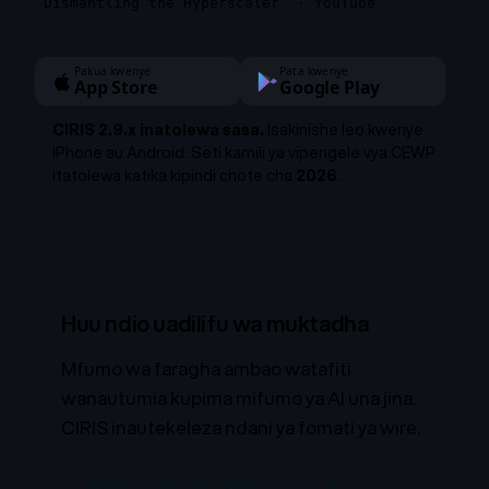
“Dismantling the Hyperscaler” · YouTube
Pakua kwenye
Pata kwenye
App Store
Google Play
CIRIS 2.9.x inatolewa sasa.
Isakinishe leo kwenye
iPhone au Android. Seti kamili ya vipengele vya CEWP
itatolewa katika kipindi chote cha
2026
.
Huu ndio uadilifu wa muktadha
Mfumo wa faragha ambao watafiti
wanautumia kupima mifumo ya AI una jina.
CIRIS inautekeleza ndani ya fomati ya wire.
Uadilifu wa muktadha ni nini? →