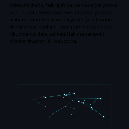
video, michezo, faili, ujumbe, na madai yaliyotiwa
saini, husafirishwa moja kwa moja kati ya vifaa
ambavyo watu tayari wanavyo, juu ya mtandao
uliosimbwa unaohimili-quantum. Hakuna vituo
vikubwa vya data katikati. Hakuna kampuni
chache zinazomiliki mabomba.