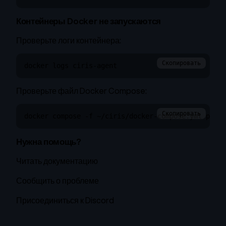
Контейнеры Docker не запускаются
Проверьте логи контейнера:
Скопировать
docker logs ciris-agent
Проверьте файл Docker Compose:
Скопировать
docker compose -f ~/ciris/docker-compose.yml ps
Нужна помощь?
Читать документацию
Сообщить о проблеме
Присоединиться к Discord