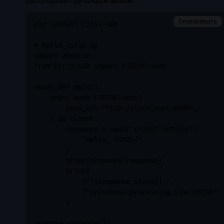
рассуждений при каждом вызове.
Скопировать
pip install ciris-sdk

# hello_ciris.py

import asyncio

from ciris_sdk import CIRISClient

async def main():

    async with CIRISClient(

        base_url="http://localhost:8080",

    ) as client:

        response = await client.interact(

            "Hello, CIRIS!"

        )

        print(response.response)

        print(

            f"[{response.state}] "

            f"{response.processing_time_ms}ms"

        )

asyncio.run(main())