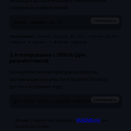
выбор для воспроизводимых локальных или
серверных развёртываний.
Скопировать
docker compose up -d
Требования:
Docker Engine 20.10+, плагин docker
compose и проект с файлом compose
3. Клонирование с GitHub (для
разработчиков)
Клонируйте репозиторий для разработки,
кастомизации или участия в проекте. Полный
доступ к исходному коду.
Скопировать
git clone https://github.com/CIRISAI/CIRISAgent.gi
Затем:
следуйте инструкциям в
README.md
для
ручной настройки