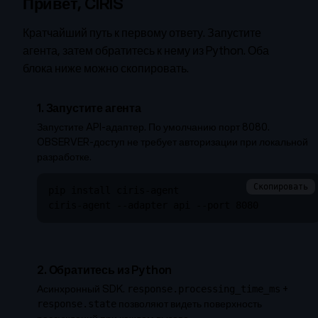
Привет, CIRIS
Кратчайший путь к первому ответу. Запустите
агента, затем обратитесь к нему из Python. Оба
блока ниже можно скопировать.
1. Запустите агента
Запустите API-адаптер. По умолчанию порт 8080.
OBSERVER-доступ не требует авторизации при локальной
разработке.
Скопировать
pip install ciris-agent

ciris-agent --adapter api --port 8080
2. Обратитесь из Python
Асинхронный SDK.
+
response.processing_time_ms
позволяют видеть поверхность
response.state