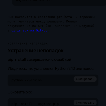
SDK находится в состоянии
pre-beta
. Интерфейсы
могут меняться между релизами. Полная
документация по API (181 эндпоинт, 15 модулей) —
в
ciris_sdk на GitHub
.
УСТРАНЕНИЕ НЕПОЛАДОК
Устранение неполадок
pip install завершается с ошибкой
Убедитесь, что установлен Python 3.10 или новее:
Скопировать
python --version
Обновите pip:
Скопировать
pip install --upgrade pip