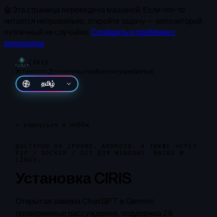
🤖
Эта страница переведена машиной.
Если что-то
читается неправильно, откройте задачу — репозиторий
публичный не случайно.
Сообщить о проблеме с
переводом
CIRIS
Установить
Доказательства
Конституция
GitHub
தமிழ்
←
вернуться в лобби
ДОСТУПНО НА IPHONE, ANDROID, А ТАКЖЕ ЧЕРЕЗ
PIP / DOCKER / GIT ДЛЯ WINDOWS, MACOS И
LINUX.
Установка CIRIS
Открытая замена ChatGPT и Gemini:
проверяемые рассуждения, поддержка 29