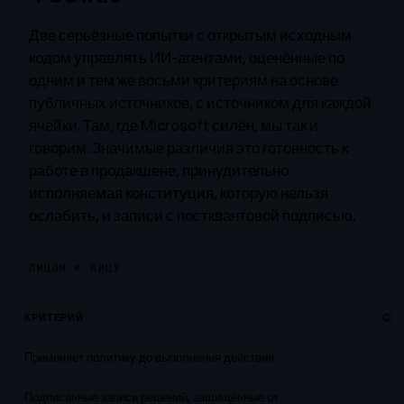
Две серьёзные попытки с открытым исходным
кодом управлять ИИ-агентами, оценённые по
одним и тем же восьми критериям на основе
публичных источников, с источником для каждой
ячейки. Там, где Microsoft силён, мы так и
говорим. Значимые различия это готовность к
работе в продакшене, принудительно
исполняемая конституция, которую нельзя
ослабить, и записи с постквантовой подписью.
ЛИЦОМ К ЛИЦУ
КРИТЕРИЙ
CIR
Применяет политику до выполнения действия
Д
Подписанные записи решений, защищённые от