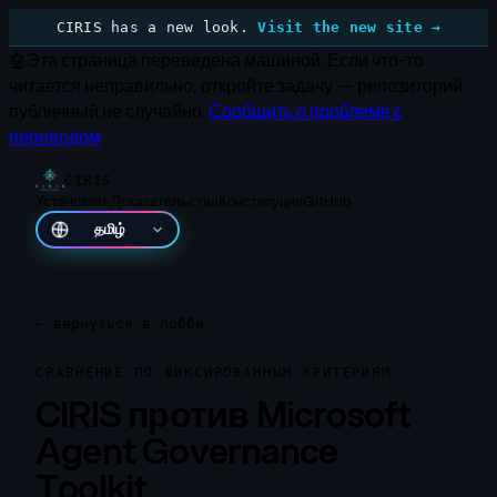
CIRIS has a new look.
Visit the new site →
🤖
Эта страница переведена машиной.
Если что-то
читается неправильно, откройте задачу — репозиторий
публичный не случайно.
Сообщить о проблеме с
переводом
CIRIS
Установить
Доказательства
Конституция
GitHub
தமிழ்
←
вернуться в лобби
СРАВНЕНИЕ ПО ФИКСИРОВАННЫМ КРИТЕРИЯМ
CIRIS против Microsoft
Agent Governance
Toolkit