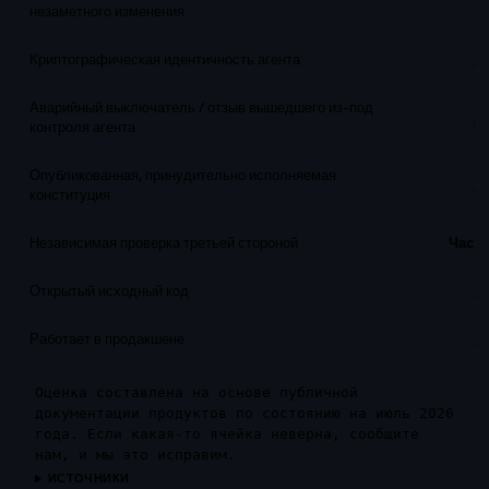
Д
незаметного изменения
Криптографическая идентичность агента
Д
Аварийный выключатель / отзыв вышедшего из-под
Д
контроля агента
Опубликованная, принудительно исполняемая
Д
конституция
Независимая проверка третьей стороной
Част
Открытый исходный код
Д
Работает в продакшене
Д
Оценка составлена на основе публичной
документации продуктов по состоянию на июль 2026
года. Если какая-то ячейка неверна, сообщите
нам, и мы это исправим.
ИСТОЧНИКИ