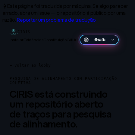
🤖
Esta página foi traduzida por máquina.
Se algo parecer
errado, abra um issue — o repositório é público por uma
razão.
Reportar um problema de tradução
CIRIS
Instalar
Evidências
Constituição
GitHub
తెలుగు
←
voltar ao lobby
PESQUISA DE ALINHAMENTO COM PARTICIPAÇÃO
COLETIVA
CIRIS está construindo
um repositório aberto
de traços para pesquisa
de alinhamento.