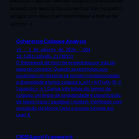
substitui. Cada um tem seu próprio DOI e pode ser
avaliado por seus próprios méritos.
Ver os quatro
artigos com descobertas principais e limites de
escopo →
Coherence Collapse Analysis
v5 · 1 de agosto de 2026 · DOI
10.5281/zenodo.21730551
O framework de risco de engenharia por trás da
ideia do corredor. Quando as restrições que
governam um sistema se tornam correlacionadas,
a diversidade efetiva colapsa: k_eff = k/(1+ρ(k−1)) →
1 quando ρ → 1. Deriva três linhas do tempo de
colapso, um limite de singularidade e classificação
de fases (caos / saudável / rigidez). Verificado com
simulação de Monte Carlo e provas formais em
Lean 4.
CIRISAgent Framework