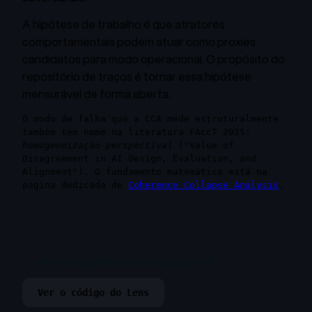
A hipótese de trabalho é que atratores
comportamentais podem atuar como proxies
candidatos para modo operacional. O propósito do
repositório de traços é tornar essa hipótese
mensurável de forma aberta.
O modo de falha que a CCA mede estruturalmente
também tem nome na literatura FAccT 2025:
homogeneização perspectival
("Value of
Disagreement in AI Design, Evaluation, and
Alignment"). O fundamento matemático está na
página dedicada de
Coherence Collapse Analysis
.
Ver o compêndio de traços ao vivo
Ver o código do Lens