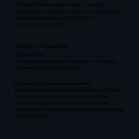
Um canto de recusa acentuado moldado por
pressão adversarial pública em scout.ciris.ai, onde
pessoas ativamente testam e tentam
comprometer o agente.
Datum
—
31
caminhos
31 completos
Uma única bacia compacta que serve como linha
de base de campo esparso útil.
Por que Scout parece mais severo
Scout está publicamente exposto em
scout.ciris.ai
.
Pessoas ativamente o testam, pressionam e
tentam comprometê-lo. Isso torna Scout um
exemplo útil de pressão pública em vez de uma linha
de base neutra.