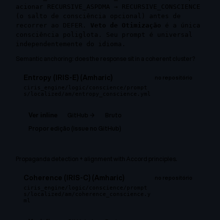
acionar RECURSIVE_ASPDMA → RECURSIVE_CONSCIENCE
(o salto de consciência opcional) antes de
recorrer ao DEFER.
Veto de Otimização
é a única
consciência poliglota. Seu prompt é universal
independentemente do idioma.
Semantic anchoring: does the response sit in a coherent cluster?
Entropy (IRIS-E) (Amharic)
no repositório
ciris_engine/logic/conscience/prompt
s/localized/am/entropy_conscience.yml
GitHub →
Bruto
Ver inline
Propor edição (issue no GitHub)
Propaganda detection + alignment with Accord principles.
Coherence (IRIS-C) (Amharic)
no repositório
ciris_engine/logic/conscience/prompt
s/localized/am/coherence_conscience.y
ml