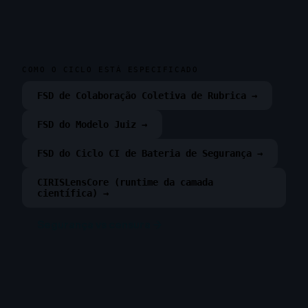
COMO O CICLO ESTÁ ESPECIFICADO
FSD de Colaboração Coletiva de Rubrica →
FSD do Modelo Juiz →
FSD do Ciclo CI de Bateria de Segurança →
CIRISLensCore (runtime da camada
científica) →
Segurança vs censura →