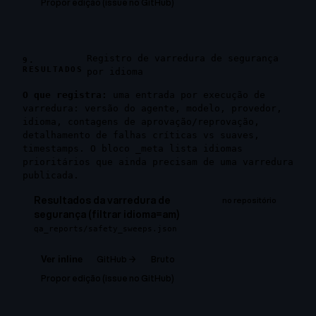
Propor edição (issue no GitHub)
Registro de varredura de segurança
9.
RESULTADOS
por idioma
O que registra:
uma entrada por execução de
varredura: versão do agente, modelo, provedor,
idioma, contagens de aprovação/reprovação,
detalhamento de falhas críticas vs suaves,
timestamps. O bloco
_meta
lista idiomas
prioritários que ainda precisam de uma varredura
publicada.
Resultados da varredura de
no repositório
segurança (filtrar idioma=am)
qa_reports/safety_sweeps.json
GitHub →
Bruto
Ver inline
Propor edição (issue no GitHub)