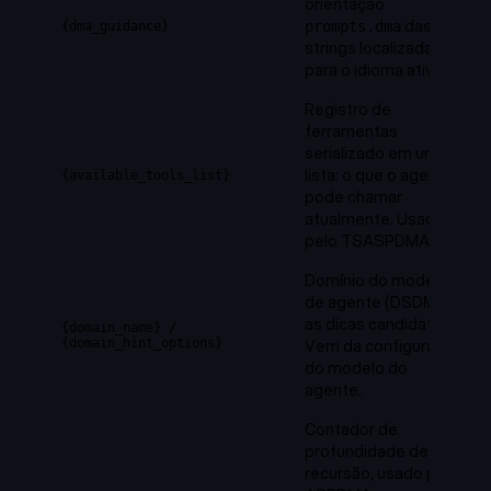
orientação
das
prompts.dma
{dma_guidance}
strings localizadas
para o idioma ativo.
Registro de
ferramentas
serializado em uma
lista: o que o agente
{available_tools_list}
pode chamar
atualmente. Usado
pelo TSASPDMA.
Domínio do modelo
de agente (DSDMA) +
as dicas candidatas.
{domain_name}
/
{domain_hint_options}
Vem da configuração
do modelo do
agente.
Contador de
profundidade de
recursão, usado pelo