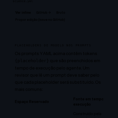
science.yml
GitHub →
Bruto
Ver inline
Propor edição (issue no GitHub)
PLACEHOLDERS DE MODELO NOS PROMPTS
Os prompts YAML acima contêm tokens
que são preenchidos em
{placeholder}
tempo de execução pelo agente. Um
revisor que lê um prompt deve saber pelo
que cada placeholder será substituído. Os
mais comuns:
Fonte em tempo de
Espaço Reservado
execução
Construído pela