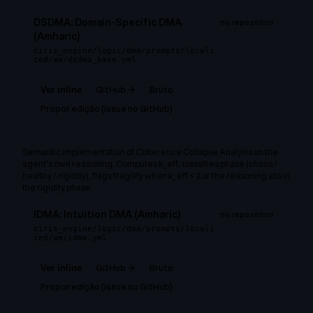
DSDMA: Domain-Specific DMA
no repositório
(Amharic)
ciris_engine/logic/dma/prompts/locali
zed/am/dsdma_base.yml
GitHub →
Bruto
Ver inline
Propor edição (issue no GitHub)
Semantic implementation of Coherence Collapse Analysis on the
agent's own reasoning. Computes k_eff, classifies phase (chaos /
healthy / rigidity), flags fragility when k_eff < 2 or the reasoning sits in
the rigidity phase.
IDMA: Intuition DMA (Amharic)
no repositório
ciris_engine/logic/dma/prompts/locali
zed/am/idma.yml
GitHub →
Bruto
Ver inline
Propor edição (issue no GitHub)