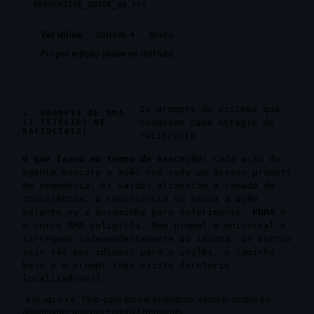
PREHENSIVE_GUIDE_am.txt
GitHub →
Bruto
Ver inline
Propor edição (issue no GitHub)
Os prompts de sistema que
5. PROMPTS DE DMA
conduzem cada estágio de
(7 ESTÁGIOS DE
RACIOCÍNIO)
raciocínio
O que fazem em tempo de execução:
cada ação do
agente executa a ação sob cada um desses prompts
em sequência. As saídas alimentam a camada de
consciência; a consciência ou passa a ação
adiante ou a encaminha para deferimento.
PDMA
é
o único DMA poliglota. Seu prompt é universal e
carregado independentemente do idioma. Os outros
seis são por idioma; para o inglês, o caminho
base
é
o prompt (não existe diretório
localized/en/
).
First-pass ethical evaluation. Accord-anchored
POLIGLOTA
stakeholder analysis + conflict detection.