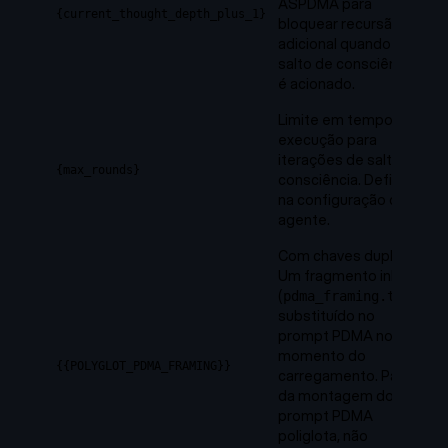
ASPDMA para
{current_thought_depth_plus_1}
bloquear recursão
adicional quando o
salto de consciência
é acionado.
Limite em tempo de
execução para
iterações de salto de
{max_rounds}
consciência. Definido
na configuração do
agente.
Com chaves duplas.
Um fragmento inline
(
)
pdma_framing.txt
substituído no
prompt PDMA no
momento do
{{POLYGLOT_PDMA_FRAMING}}
carregamento. Parte
da montagem do
prompt PDMA
poliglota, não