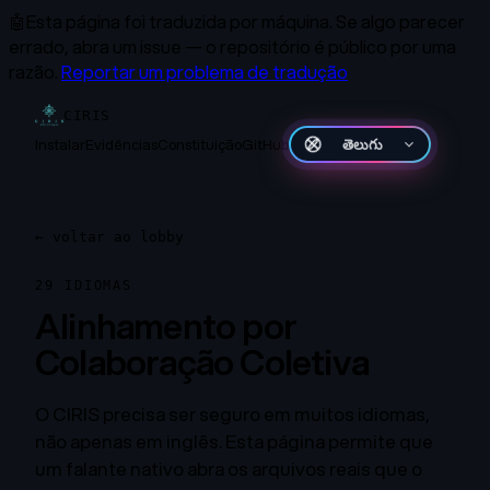
🤖
Esta página foi traduzida por máquina.
Se algo parecer
errado, abra um issue — o repositório é público por uma
razão.
Reportar um problema de tradução
CIRIS
Instalar
Evidências
Constituição
GitHub
తెలుగు
←
voltar ao lobby
29 IDIOMAS
Alinhamento por
Colaboração Coletiva
O CIRIS precisa ser seguro em muitos idiomas,
não apenas em inglês. Esta página permite que
um falante nativo abra os arquivos reais que o