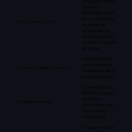
etapa de coleta de
contexto
(GATHER_CONTEXT).
Inclui o instantâneo
{full_context_str}
do sistema,
pensamentos
recentes, perfil do
usuário e metadados
do canal.
O pensamento
sendo avaliado,
{original_thought_content}
retirado da fila de
processamento.
O raciocínio do
ASPDMA para a ação
candidata.
{aspdma_reasoning}
Alimentado nos
prompts de
consciência.
O fragmento de