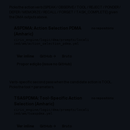
Picks the action verb (SPEAK / OBSERVE / TOOL / REJECT / PONDER /
DEFER / MEMORIZE / RECALL / FORGET / TASK_COMPLETE) given
the DMA outputs above.
ASPDMA: Action Selection PDMA
no repositório
(Amharic)
ciris_engine/logic/dma/prompts/locali
zed/am/action_selection_pdma.yml
GitHub →
Bruto
Ver inline
Propor edição (issue no GitHub)
Verb-specific second pass when the candidate action is TOOL.
Picks the tool + parameters.
TSASPDMA: Tool-Specific Action
no repositório
Selection (Amharic)
ciris_engine/logic/dma/prompts/locali
zed/am/tsaspdma.yml
GitHub →
Bruto
Ver inline