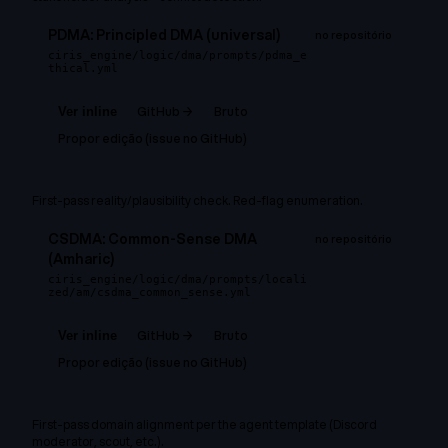
PDMA: Principled DMA (universal)
no repositório
ciris_engine/logic/dma/prompts/pdma_e
thical.yml
GitHub →
Bruto
Ver inline
Propor edição (issue no GitHub)
First-pass reality/plausibility check. Red-flag enumeration.
CSDMA: Common-Sense DMA
no repositório
(Amharic)
ciris_engine/logic/dma/prompts/locali
zed/am/csdma_common_sense.yml
GitHub →
Bruto
Ver inline
Propor edição (issue no GitHub)
First-pass domain alignment per the agent template (Discord
moderator, scout, etc.).