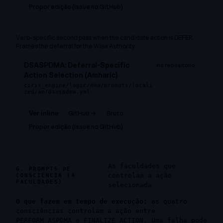
Propor edição (issue no GitHub)
Verb-specific second pass when the candidate action is DEFER.
Frames the deferral for the Wise Authority.
DSASPDMA: Deferral-Specific
no repositório
Action Selection (Amharic)
ciris_engine/logic/dma/prompts/locali
zed/am/dsaspdma.yml
GitHub →
Bruto
Ver inline
Propor edição (issue no GitHub)
As faculdades que
6. PROMPTS DE
controlam a ação
CONSCIÊNCIA (4
FACULDADES)
selecionada
O que fazem em tempo de execução:
as quatro
consciências controlam a ação entre
PERFORM_ASPDMA e FINALIZE_ACTION. Uma falha pode