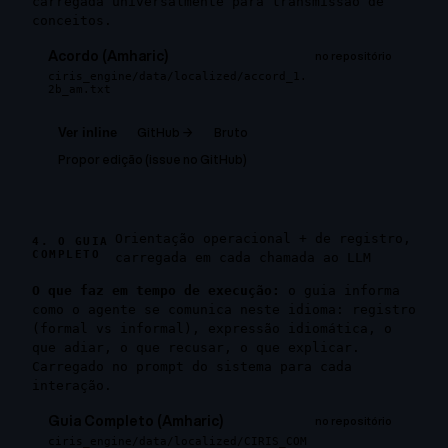
carregada universalmente para transmissão de
conceitos.
Acordo (Amharic)
no repositório
ciris_engine/data/localized/accord_1.
2b_am.txt
GitHub →
Bruto
Ver inline
Propor edição (issue no GitHub)
Orientação operacional + de registro,
4. O GUIA
COMPLETO
carregada em cada chamada ao LLM
O que faz em tempo de execução:
o guia informa
como o agente se comunica neste idioma: registro
(formal vs informal), expressão idiomática, o
que adiar, o que recusar, o que explicar.
Carregado no prompt do sistema para cada
interação.
Guia Completo (Amharic)
no repositório
ciris_engine/data/localized/CIRIS_COM