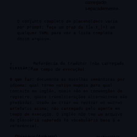
carregado
separadamente.
O conjunto completo de placeholders varia
por prompt; faça um grep de
{[a-z_]+}
em
qualquer YAML para ver a lista completa
desse arquivo.
Referência do tradutor (não carregado
7.
GLOSSÁRIO
em tempo de execução)
O que faz:
documenta as escolhas semânticas por
idioma: qual termo nativo mapeia para qual
conceito em inglês, quais são as convenções de
registro, quais transliterações alternativas são
proibidas. Usado ao criar ou revisar os outros
artefatos acima; não carregado pelo agente em
tempo de execução. O inglês não tem um arquivo
de glossário separado (o vocabulário base é a
referência).
Glossário (Amharic)
no repositório