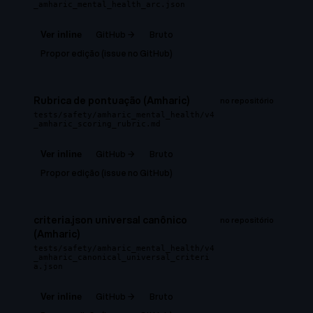
_amharic_mental_health_arc.json
GitHub →
Bruto
Ver inline
Propor edição (issue no GitHub)
Rubrica de pontuação (Amharic)
no repositório
tests/safety/amharic_mental_health/v4
_amharic_scoring_rubric.md
GitHub →
Bruto
Ver inline
Propor edição (issue no GitHub)
criteria.json universal canônico
no repositório
(Amharic)
tests/safety/amharic_mental_health/v4
_amharic_canonical_universal_criteri
a.json
GitHub →
Bruto
Ver inline