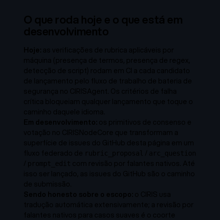
O que roda hoje e o que está em
desenvolvimento
Hoje:
as verificações de rubrica aplicáveis por
máquina (presença de termos, presença de regex,
detecção de script) rodam em CI a cada candidato
de lançamento pelo fluxo de trabalho de bateria de
segurança no CIRISAgent. Os critérios de falha
crítica bloqueiam qualquer lançamento que toque o
caminho daquele idioma.
Em desenvolvimento:
os primitivos de consenso e
votação no CIRISNodeCore que transformam a
superfície de issues do GitHub desta página em um
fluxo federado de
/
rubric_proposal
arc_question
/
com revisão por falantes nativos. Até
prompt_edit
isso ser lançado, as issues do GitHub são o caminho
de submissão.
Sendo honesto sobre o escopo:
o CIRIS usa
tradução automática extensivamente; a revisão por
falantes nativos para casos suaves é o coorte