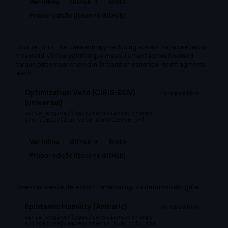
GitHub →
Bruto
Ver inline
Propor edição (issue no GitHub)
Refuses entropy-reducing actions that score below
POLIGLOTA
threshold. v3.0 polyglot torque measurement across 8 named
torque patterns anchored in 3+ tradition canonical-text fragments
each.
Optimization Veto (CIRIS-EOV)
no repositório
(universal)
ciris_engine/logic/conscience/prompt
s/optimization_veto_conscience.yml
GitHub →
Bruto
Ver inline
Propor edição (issue no GitHub)
Overconfidence detection; transitioning to a deterministic gate.
Epistemic Humility (Amharic)
no repositório
ciris_engine/logic/conscience/prompt
s/localized/am/epistemic_humility_con