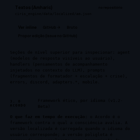
Textos (Amharic)
no repositório
ciris_engine/data/localized/am.json
GitHub →
Bruto
Ver inline
Propor edição (issue no GitHub)
Seções de nível superior para inspecionar:
agent
(modelos de resposta visíveis ao usuário),
handlers
(pensamentos de acompanhamento
injetados no contexto do LLM),
prompts
(fragmentos de formatador + escalação + crise),
errors
,
discord
,
adapters.*
,
mobile
.
Framework ético, por idioma (v1.2-
3. O
ACORDO
Beta)
O que faz em tempo de execução:
o Acordo é o
framework contra o qual a consciência avalia. A
versão localizada é carregada quando o idioma do
usuário corresponde; a versão poliglota é