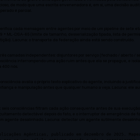
ncioso, de modo que uma escrita envenenadora é, em si, uma decisão audi
perado é parcial.
erifica cada mensagem entre agentes por meio de um pipeline de sete et
9 + ML-DSA-65 (limite de tamanho, desserialização tipada, lista de permi
tição). Lacuna: o transporte da federação ainda está sendo construído.
rês camadas independentes: disjuntores por serviço (fechado / aberto / 
onsciência interrompendo uma ação ruim antes que ela se propague, e is
a 400 nós.
consciência avalia o próprio texto explicativo do agente, incluindo a justi
nfiança e manipulação antes que qualquer humano a veja. Lacuna: ele au
 seis consciências filtram cada ação consequente antes de sua execução,
ocultamento detectável depois do fato, e o interruptor de emergência d
m agente desalinhado. Lacuna: detectar um agente sutilmente desalinha
plicações Agênticas, publicado em dezembro de 2025. Mape