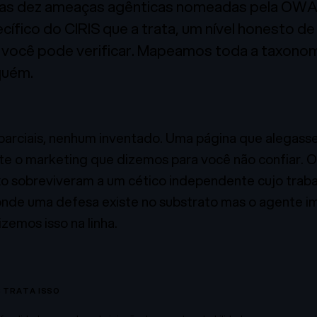
as dez ameaças agênticas nomeadas pela OWAS
fico do CIRIS que a trata, um nível honesto de
 você pode verificar. Mapeamos toda a taxonomi
quém.
parciais, nenhum inventado. Uma página que alegasse
e o marketing que dizemos para você não confiar. O
xo sobreviveram a um cético independente cujo traba
 onde uma defesa existe no substrato mas o agente i
izemos isso na linha.
S TRATA ISSO