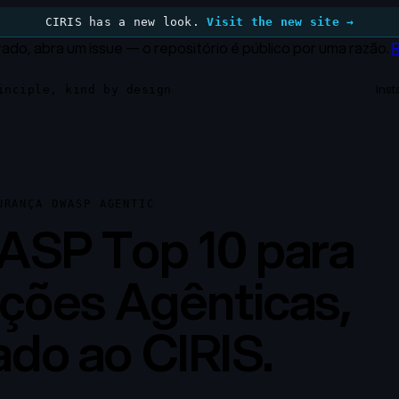
CIRIS has a new look.
Visit the new site →
ado, abra um issue — o repositório é público por uma razão.
Inst
inciple, kind by design
URANÇA OWASP AGENTIC
SP Top 10 para
ações Agênticas,
do ao CIRIS.