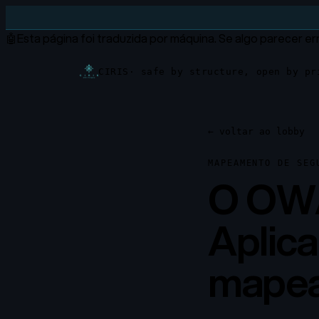
🤖
Esta página foi traduzida por máquina.
Se algo parecer err
CIRIS
· safe by structure, open by pr
←
voltar ao lobby
MAPEAMENTO DE SEG
O OWA
Aplic
mapea