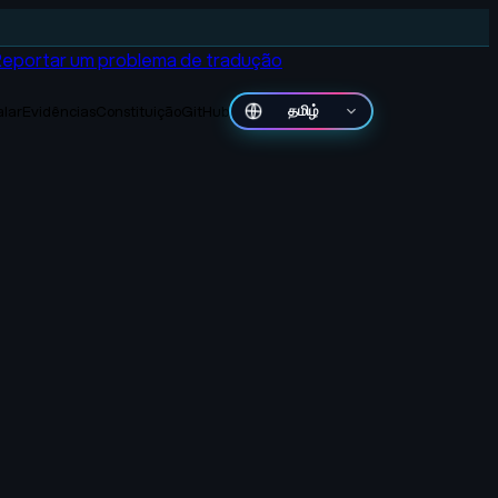
Reportar um problema de tradução
alar
Evidências
Constituição
GitHub
தமிழ்