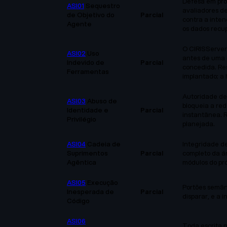
Defesa em pro
ASI01
Sequestro
avaliadores d
de Objetivo do
Parcial
contra a inte
Agente
os dados recu
O CIRISServer 
ASI02
Uso
antes de uma 
Indevido de
Parcial
concedida. Re
Ferramentas
implantado; a
Autoridade del
ASI03
Abuso de
bloqueia a red
Identidade e
Parcial
instantânea. R
Privilégio
planejada.
ASI04
Cadeia de
Integridade d
Suprimentos
Parcial
completo da á
Agêntica
módulos do pró
ASI05
Execução
Portões semân
Inesperada de
Parcial
disparar, e a 
Código
ASI06
Toda escrita 