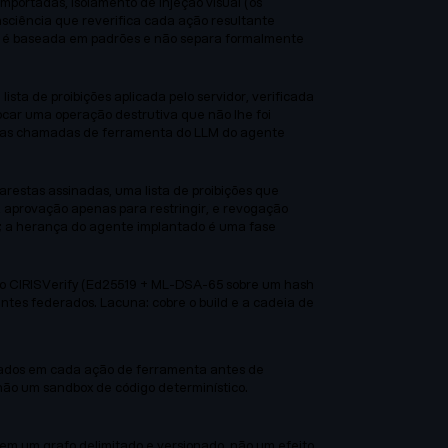
portadas, isolamento de injeção visual (os
sciência que reverifica cada ação resultante
ada é baseada em padrões e não separa formalmente
ta de proibições aplicada pelo servidor, verificada
ar uma operação destrutiva que não lhe foi
óprias chamadas de ferramenta do LLM do agente
arestas assinadas, uma lista de proibições que
, aprovação apenas para restringir, e revogação
ic; a herança do agente implantado é uma fase
do CIRISVerify (Ed25519 + ML-DSA-65 sobre um hash
tes federados. Lacuna: cobre o build e a cadeia de
utados em cada ação de ferramenta antes de
não um sandbox de código determinístico.
em um grafo delimitado e versionado, não um efeito