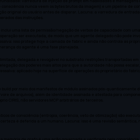
fundidade: varredura de injeção de prompt em habilidades e mensagens im
e consciência nunca veem os bytes brutos da imagem) e um pipeline de con
nção original do usuário antes de disparar. Lacuna: a varredura de entr
perados das instruções.
inclui uma lista de permissão/negação de verbos de capacidade com uma lis
operação ser executada, de modo que um agente delegado não pode invoc
ssalva: isso protege hoje a camada de fabric e ainda não controla as pr
 herança do agente é uma fase planejada.
imitada, delegada e revogável no substrato: restrições transportadas em 
elegação dos poderes mais altos para que a autoridade não possa escalar
essalva: aplicado hoje na superfície de operações do proprietário do fabr
e build por meio dos manifestos de módulo assinados pós-quanticamente 
rvore de arquivos), além de identidade assinada e atestada para componen
prio CIRIS, não servidores MCP arbitrários de terceiros.
ticos de consciência (entropia, coerência, veto de otimização) são exec
incerteza é deferida a um humano. Lacuna: isso é uma revisão semântica, 
na memória de grafo é uma ação governada e verificada pela consciência 