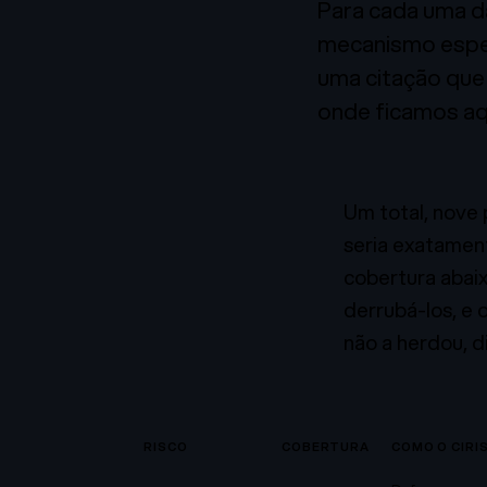
Para cada uma d
mecanismo especí
uma citação que
onde ficamos a
Um total, nove 
seria exatament
cobertura abai
derrubá-los, e
não a herdou, d
RISCO
COBERTURA
COMO O CIRI