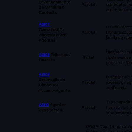
Envenenamento
Parcial
colateral sile
de Memória e
conteúdo recu
Contexto
ASI07
O CIRISEdge v
Comunicação
Parcial
híbrida Ed2551
Insegura Entre
janela de repe
Agentes
Limitadas em t
ASI08
Falhas em
Total
pipeline de c
Cascata
grupos em 50 
ASI09
O pipeline de 
Exploração da
Parcial
excesso de co
Confiança
verificando.
Humano-Agente
Três camadas:
ASI10
Agentes
Parcial
hash torna o 
Desonestos
interrompam u
OWASP Top 10 para A