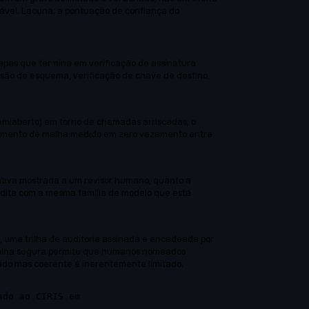
tável. Lacuna: a pontuação de confiança do
apas que termina em verificação de assinatura
ssão de esquema, verificação de chave de destino,
semiaberto) em torno de chamadas arriscadas, o
olamento de malha medido em zero vazamento entre
ficativa mostrada a um revisor humano, quanto a
dita com a mesma família de modelo que está
 uma trilha de auditoria assinada e encadeada por
e falha segura permite que humanos nomeados
do mas coerente é inerentemente limitado.
ado ao CIRIS em