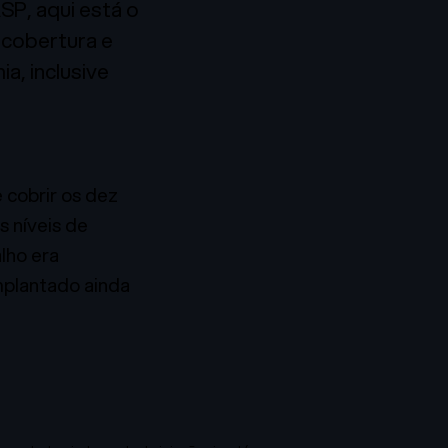
P, aqui está o
 cobertura e
a, inclusive
 cobrir os dez
s níveis de
lho era
mplantado ainda