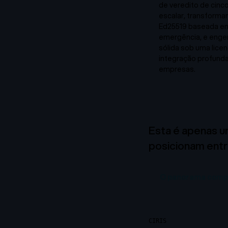
de veredito de cinco 
escalar, transformar)
Ed25519 baseada em 
emergência, e enge
sólida sob uma lice
integração profunda
empresas.
Esta é apenas u
posicionam entr
O panorama comp
CIRIS