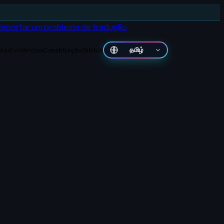
Reportar um problema de tradução
alar
Evidências
Constituição
GitHub
தமிழ்