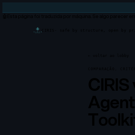
🤖
Esta página foi traduzida por máquina.
Se algo parecer err
CIRIS
· safe by structure, open by pr
←
voltar ao lobby
COMPARAÇÃO, CRITÉ
CIRIS 
Agent
Toolki