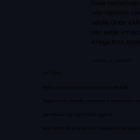
Duas tentativas 
nos mesmos oito 
célula. Onde a M
são estar em pr
e registros ass
FRENTE A FRENTE
CRITÉRIO
Aplica a política antes da execução da ação
Registros de decisão assinados e resistentes a 
Identidade criptográfica do agente
Interruptor de emergência / revogação de agen