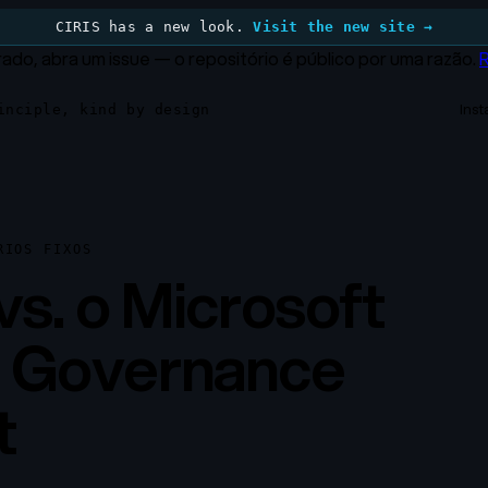
CIRIS has a new look.
Visit the new site →
ado, abra um issue — o repositório é público por uma razão.
Inst
inciple, kind by design
RIOS FIXOS
vs. o Microsoft
 Governance
t