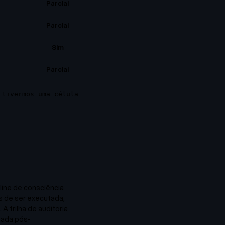
Parcial
Parcial
Sim
Parcial
 tivermos uma célula
ine de consciência
 de ser executada,
 A trilha de auditoria
nada pós-