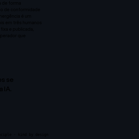
a de forma
to de conformidade
emergência é um
ois em três humanos
fixa e publicada,
 operador que
os se
 IA.
nciple · kind by design