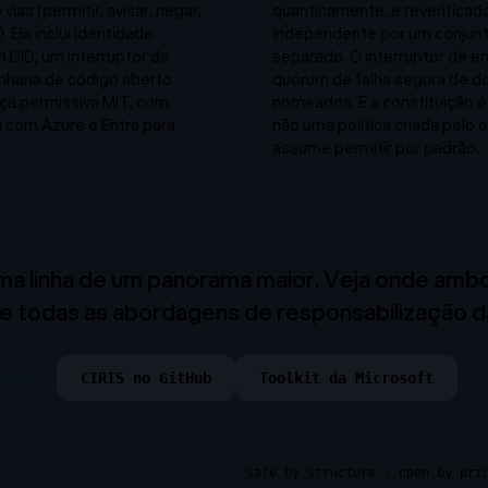
vias (permitir, avisar, negar,
quanticamente, e reverificad
. Ela inclui identidade
independente por um conjun
DID, um interruptor de
separado. O interruptor de 
nharia de código aberto
quórum de falha segura de d
nça permissiva MIT, com
nomeados. E a constituição é 
 com Azure e Entra para
não uma política criada pelo
assume permitir por padrão.
ma linha de um panorama maior. Veja onde amb
e todas as abordagens de responsabilização da
leto
CIRIS no GitHub
Toolkit da Microsoft
safe by structure · open by pri