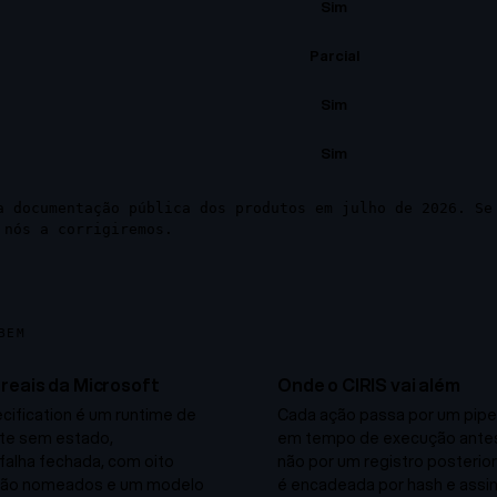
Sim
Parcial
Sim
Sim
a documentação pública dos produtos em julho de 2026. Se
 nós a corrigiremos.
BEM
reais da Microsoft
Onde o CIRIS vai além
cification é um runtime de
Cada ação passa por um pipel
nte sem estado,
em tempo de execução antes
 falha fechada, com oito
não por um registro posterior.
nção nomeados e um modelo
é encadeada por hash e assi