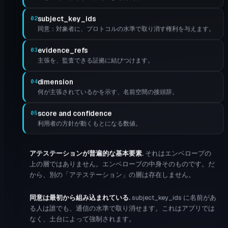
subject_key_ids
02
同意：対象者に、プロトコルの水準で取り消す権利を与えます。
evidence_refs
03
主張を、監査できる証拠に結びつけます。
dimension
04
何が主張されているかを示す、名前空間の接頭辞。
score and confidence
05
利用者の方針が動くもとになる数値。
アテステーションが普遍的な基本要素
.
それはエンベロープの
上の層ではありません。エンベロープの中身そのものです。だ
から、別の「アテステーション」の層は存在しません。
同意は最初から組み込まれている
.
subject_key_ids に名前があ
る人は誰でも、通信の水準で取り消せます。これはアプリでは
なく、土台によって強制されます。