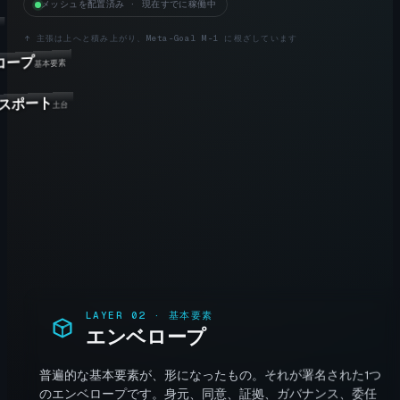
メッシュを配置済み · 現在すでに稼働中
↑
主張は上へと積み上がり、Meta-Goal M-1 に根ざしています
ロープ
基本要素
スポート
土台
LAYER
02
·
基本要素
エンベロープ
普遍的な基本要素が、形になったもの。それが署名された1つ
のエンベロープです。身元、同意、証拠、ガバナンス、委任