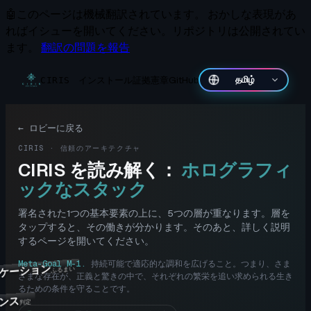
🤖
このページは機械翻訳されています。
おかしな表現があ
ればイシューを開いてください。リポジトリは公開されてい
ます。
翻訳の問題を報告
インストール
証拠
憲章
GitHub
தமிழ்
CIRIS
←
ロビーに戻る
CIRIS · 信頼のアーキテクチャ
CIRIS を読み解く：
ホログラフィ
ックなスタック
署名された1つの基本要素の上に、5つの層が重なります。層を
タップすると、その働きが分かります。そのあと、詳しく説明
するページを開いてください。
Meta-Goal M-1
.
持続可能で適応的な調和を広げること。つまり、さま
ケーション
ふるまい
ざまな存在が、正義と驚きの中で、それぞれの繁栄を追い求められる生き
るための条件を守ることです。
ンス
判定