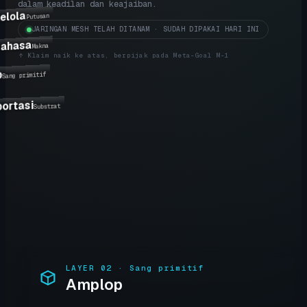
dalam keadilan dan keajaiban.
elola
Putusan
JARINGAN MESH TELAH DITANAM · SUDAH DIPAKAI HARI INI
Bahasa
Makna
↑
Klaim naik ke atas, berpijak pada Meta-Goal M-1
p
Sang primitif
portasi
Substrat
LAYER
02
·
Sang primitif
Amplop