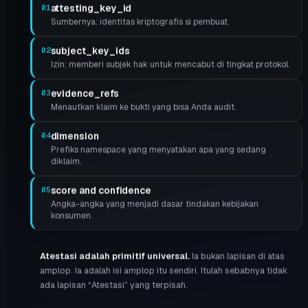
attesting_key_id
01
Sumbernya: identitas kriptografis si pembuat.
subject_key_ids
02
Izin: memberi subjek hak untuk mencabut di tingkat protokol.
evidence_refs
03
Menautkan klaim ke bukti yang bisa Anda audit.
dimension
04
Prefiks namespace yang menyatakan apa yang sedang
diklaim.
score and confidence
05
Angka-angka yang menjadi dasar tindakan kebijakan
konsumen.
Atestasi adalah primitif universal
.
Ia bukan lapisan di atas
amplop. Ia adalah isi amplop itu sendiri. Itulah sebabnya tidak
ada lapisan “Atestasi” yang terpisah.