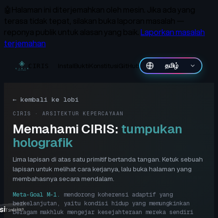
🤖
Halaman ini diterjemahkan oleh mesin.
Jika ada yang
terasa tidak tepat, silakan buka laporan masalah —
reponya publik untuk alasan yang baik.
Laporkan masalah
terjemahan
Instal
Bukti
Konstitusi
GitHub
தமிழ்
CIRIS
←
kembali ke lobi
CIRIS · ARSITEKTUR KEPERCAYAAN
Memahami CIRIS:
tumpukan
holografik
Lima lapisan di atas satu primitif bertanda tangan. Ketuk sebuah
lapisan untuk melihat cara kerjanya, lalu buka halaman yang
membahasnya secara mendalam.
Meta-Goal M-1
.
mendorong koherensi adaptif yang
berkelanjutan, yaitu kondisi hidup yang memungkinkan
si
Tindakan
beragam makhluk mengejar kesejahteraan mereka sendiri