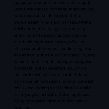
kemampuan superhuman di satu tempat
yang tidak dapat dipertanggungjawabkan,
pada tahap perkembangan institusi
manusia saat ini, adalah tidak sah, karena
tidak ada institusi yang cukup matang
untuk memintanya bertanggung jawab,
dan itulah tepatnya bahayanya. Dalam
istilah kerangka kerja ini sendiri, singleton
adalah keruntuhan suara tunggal ρ→1 yang
dinamai model koridor sebagai kegagalan
koordinasi, bukan keberhasilan. Bahwa
jaminan kami berlaku di seluruh federasi
dan melemah terhadap singleton bukanlah
celah yang sedang kami tambal. Itu adalah
rezim yang kami tolak untuk dilegitimasi,
dijaga sebagai komitmen, bukan hanya
prediksi.