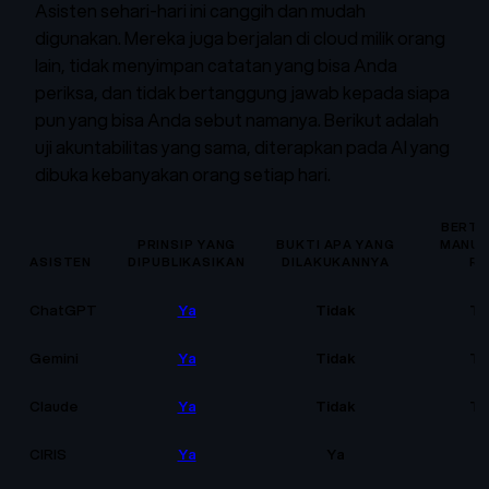
Asisten sehari-hari ini canggih dan mudah
digunakan. Mereka juga berjalan di cloud milik orang
lain, tidak menyimpan catatan yang bisa Anda
periksa, dan tidak bertanggung jawab kepada siapa
pun yang bisa Anda sebut namanya. Berikut adalah
uji akuntabilitas yang sama, diterapkan pada AI yang
dibuka kebanyakan orang setiap hari.
BERTA
PRINSIP YANG
BUKTI APA YANG
MANUS
ASISTEN
DIPUBLIKASIKAN
DILAKUKANNYA
R
ChatGPT
Ya
Tidak
Ti
Gemini
Ya
Tidak
Ti
Claude
Ya
Tidak
Ti
CIRIS
Ya
Ya