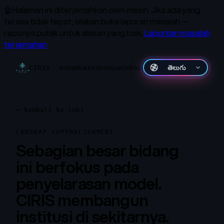
🤖
Halaman ini diterjemahkan oleh mesin.
Jika ada yang
terasa tidak tepat, silakan buka laporan masalah —
reponya publik untuk alasan yang baik.
Laporkan masalah
terjemahan
Instal
Bukti
Konstitusi
GitHub
తెలుగు
CIRIS
←
kembali ke lobi
LANSKAP SUPERALIGNMENT
Sebagian besar bidang
ini berfokus pada
penyelarasan model.
CIRIS membangun
institusi di sekitarnya.