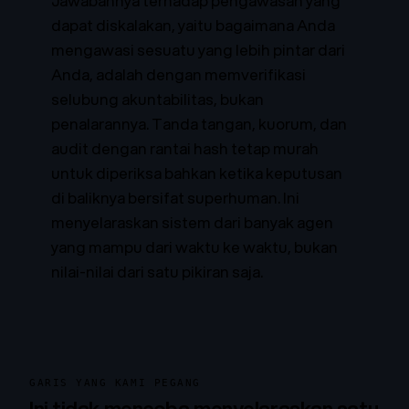
Jawabannya terhadap pengawasan yang
dapat diskalakan, yaitu bagaimana Anda
mengawasi sesuatu yang lebih pintar dari
Anda, adalah dengan memverifikasi
selubung akuntabilitas, bukan
penalarannya. Tanda tangan, kuorum, dan
audit dengan rantai hash tetap murah
untuk diperiksa bahkan ketika keputusan
di baliknya bersifat superhuman. Ini
menyelaraskan sistem dari banyak agen
yang mampu dari waktu ke waktu, bukan
nilai-nilai dari satu pikiran saja.
GARIS YANG KAMI PEGANG
Ini tidak mencoba menyelaraskan satu