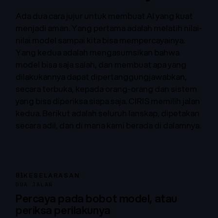
Ada dua cara jujur untuk membuat AI yang kuat
menjadi aman. Yang pertama adalah melatih nilai-
nilai model sampai kita bisa mempercayainya.
Yang kedua adalah mengasumsikan bahwa
model bisa saja salah, dan membuat apa yang
dilakukannya dapat dipertanggungjawabkan,
secara terbuka, kepada orang-orang dan sistem
yang bisa diperiksa siapa saja. CIRIS memilih jalan
kedua. Berikut adalah seluruh lanskap, dipetakan
secara adil, dan di mana kami berada di dalamnya.
01
KESELARASAN
DUA JALAN
Percaya pada bobot model, atau
periksa perilakunya