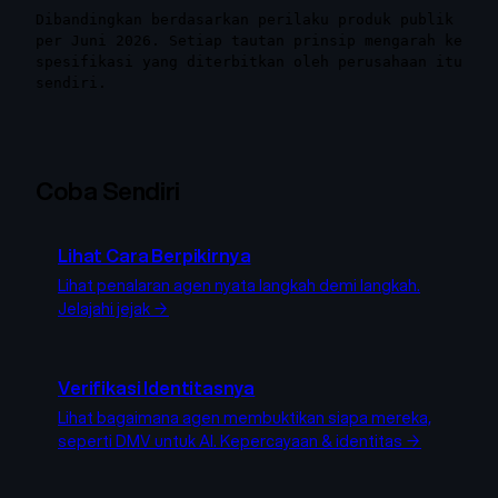
Dibandingkan berdasarkan perilaku produk publik
per Juni 2026. Setiap tautan prinsip mengarah ke
spesifikasi yang diterbitkan oleh perusahaan itu
sendiri.
Coba Sendiri
Lihat Cara Berpikirnya
Lihat penalaran agen nyata langkah demi langkah.
Jelajahi jejak →
Verifikasi Identitasnya
Lihat bagaimana agen membuktikan siapa mereka,
seperti DMV untuk AI.
Kepercayaan & identitas →