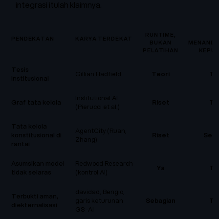
integrasi itulah klaimnya.
RUNTIME,
PENDEKATAN
KARYA TERDEKAT
BUKAN
MENANDA
PELATIHAN
KEPU
Tesis
Gillian Hadfield
Teori
Ti
institusional
Institutional AI
Graf tata kelola
Riset
Ti
(Pierucci et al.)
Tata kelola
AgentCity (Ruan,
konstitusional di
Riset
Seba
Zhang)
rantai
Asumsikan model
Redwood Research
Ya
Ti
tidak selaras
(kontrol AI)
davidad, Bengio,
Terbukti aman,
garis keturunan
Sebagian
Ti
diekternalisasi
GS-AI