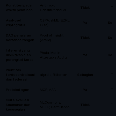
Konstitusi pada
Anthropic
Tidak
Ti
waktu pelatihan
Constitutional AI
Asal-usul
C2PA, zkML (EZKL,
Ya
Seba
kriptografis
Giza)
DAG penalaran
Proof of Insight
Tidak
Seba
bertanda tangan
(Arclio)
Inferensi yang
Phala, Marlin,
dibuktikan oleh
Ya
Seba
Attestable Audits
perangkat keras
Identitas
terdesentralisasi
atproto, Bittensor
Sebagian
Ti
dan federasi
Protokol agen
MCP, A2A
Ya
Ti
Suite evaluasi
MLCommons,
keamanan dan
Tidak
Ti
METR, HarmBench
kesesuaian