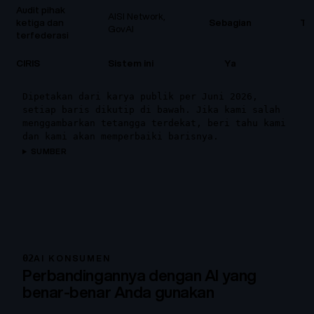
Audit pihak
AISI Network,
ketiga dan
Sebagian
Ti
GovAI
terfederasi
CIRIS
Sistem ini
Ya
Y
Dipetakan dari karya publik per Juni 2026,
setiap baris dikutip di bawah. Jika kami salah
menggambarkan tetangga terdekat, beri tahu kami
dan kami akan memperbaiki barisnya.
SUMBER
02
AI KONSUMEN
Perbandingannya dengan AI yang
benar-benar Anda gunakan