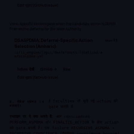
Edit सुझाएं (GitHub issue)
Verb-specific second pass when the candidate action is DEFER.
Frames the deferral for the Wise Authority.
DSASPDMA: Deferral-Specific Action
repo में है
Selection (Amharic)
ciris_engine/logic/dma/prompts/localized/a
m/dsaspdma.yml
GitHub →
Raw
Inline देखें
Edit सुझाएं (GitHub issue)
वे faculties जो चुनी गई action को
6. विवेक प्रॉम्प्ट (4
क्षमताएं)
gate करती हैं
रनटाइम पर ये क्या करते हैं:
चार consciences
PERFORM_ASPDMA और FINALIZE_ACTION के बीच action
को gate करती हैं। एक failure RECURSIVE_ASPDMA →
RECURSIVE_CONSCIENCE (वैकल्पिक conscience bounce)