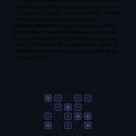
primitives जो इस पेज की GitHub-issue surface को native-
speaker review के साथ federated
/
rubric_proposal
/
flow में बदलते हैं। जब तक वह
arc_question
prompt_edit
नहीं आता, GitHub issues submission path हैं।
दायरे के बारे में ईमानदार:
CIRIS machine translation का व्यापक
उपयोग करता है; soft cases के लिए native-speaker review
वह cohort है जिसे बनाया जा रहा है, न कि पहले से engaged कोई
cohort। जो भी अपनी भाषा की files की सटीकता और register के
लिए समीक्षा करने को तैयार है, वही वह contributor है जिसके लिए यह
surface बन रही है।