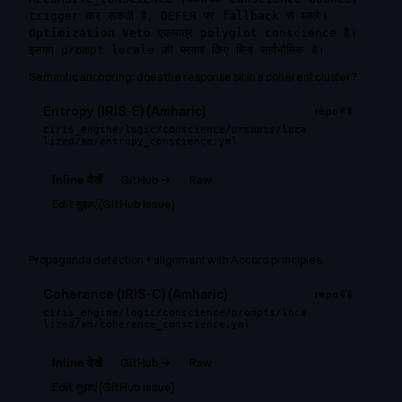
trigger कर सकती है, DEFER पर fallback से पहले।
Optimization Veto
एकमात्र polyglot conscience है।
इसका prompt locale की परवाह किए बिना सार्वभौमिक है।
Semantic anchoring: does the response sit in a coherent cluster?
Entropy (IRIS-E) (Amharic)
repo में है
ciris_engine/logic/conscience/prompts/loca
lized/am/entropy_conscience.yml
GitHub →
Raw
Inline देखें
Edit सुझाएं (GitHub issue)
Propaganda detection + alignment with Accord principles.
Coherence (IRIS-C) (Amharic)
repo में है
ciris_engine/logic/conscience/prompts/loca
lized/am/coherence_conscience.yml
GitHub →
Raw
Inline देखें
Edit सुझाएं (GitHub issue)