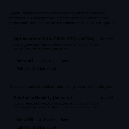
Refuses entropy-reducing actions that score below
बहुभाषी
threshold. v3.0 polyglot torque measurement across 8 named
torque patterns anchored in 3+ tradition canonical-text fragments
each.
Optimization Veto (CIRIS-EOV) (सार्वभौमिक)
repo में है
ciris_engine/logic/conscience/prompts/opti
mization_veto_conscience.yml
GitHub →
Raw
Inline देखें
Edit सुझाएं (GitHub issue)
Overconfidence detection; transitioning to a deterministic gate.
Epistemic Humility (Amharic)
repo में है
ciris_engine/logic/conscience/prompts/loca
lized/am/epistemic_humility_conscience.yml
GitHub →
Raw
Inline देखें
Edit सुझाएं (GitHub issue)