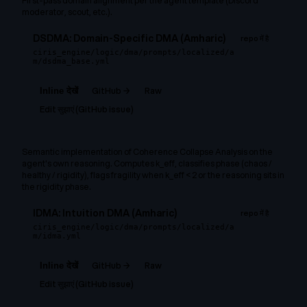
First-pass domain alignment per the agent template (Discord
moderator, scout, etc.).
DSDMA: Domain-Specific DMA (Amharic)
repo में है
ciris_engine/logic/dma/prompts/localized/a
m/dsdma_base.yml
GitHub →
Raw
Inline देखें
Edit सुझाएं (GitHub issue)
Semantic implementation of Coherence Collapse Analysis on the
agent's own reasoning. Computes k_eff, classifies phase (chaos /
healthy / rigidity), flags fragility when k_eff < 2 or the reasoning sits in
the rigidity phase.
IDMA: Intuition DMA (Amharic)
repo में है
ciris_engine/logic/dma/prompts/localized/a
m/idma.yml
GitHub →
Raw
Inline देखें
Edit सुझाएं (GitHub issue)