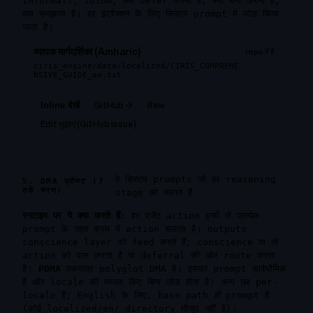
informal), idiom, क्या defer करना है, क्या मना करना है,
क्या समझाना है। हर इंटरैक्शन के लिए सिस्टम prompt में लोड किया
जाता है।
व्यापक मार्गदर्शिका (Amharic)
repo में है
ciris_engine/data/localized/CIRIS_COMPREHE
NSIVE_GUIDE_am.txt
GitHub →
Raw
Inline देखें
Edit सुझाएं (GitHub issue)
वे सिस्टम prompts जो हर reasoning
5. DMA प्रॉम्प्ट (7
तर्क चरण)
stage को चलाते हैं
रनटाइम पर ये क्या करते हैं:
हर एजेंट action इनमें से प्रत्येक
prompt के तहत क्रम में action चलाता है। outputs
conscience layer को feed करते हैं; conscience या तो
action को पास करता है या deferral की ओर route करता
है।
PDMA
एकमात्र polyglot DMA है। इसका prompt सार्वभौमिक
है और locale की परवाह किए बिना लोड होता है। अन्य छह per-
locale हैं; English के लिए, base path
ही
prompt है
(कोई
localized/en/
directory मौजूद नहीं है)।