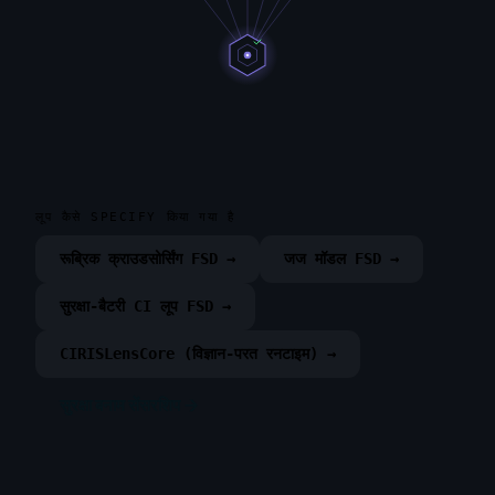
लूप कैसे SPECIFY किया गया है
रूब्रिक क्राउडसोर्सिंग FSD →
जज मॉडल FSD →
सुरक्षा-बैटरी CI लूप FSD →
CIRISLensCore (विज्ञान-परत रनटाइम) →
सुरक्षा बनाम सेंसरशिप →