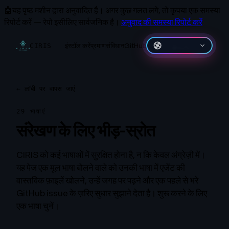
🤖
यह पृष्ठ मशीन द्वारा अनुवादित है।
अगर कुछ गलत लगे, तो कृपया एक समस्या
रिपोर्ट करें — रेपो इसीलिए सार्वजनिक है।
अनुवाद की समस्या रिपोर्ट करें
इंस्टॉल करें
प्रमाण
संविधान
GitHub
తెలుగు
CIRIS
←
लॉबी पर वापस जाएं
29 भाषाएं
संरेखण के लिए भीड़-स्रोत
CIRIS को कई भाषाओं में सुरक्षित होना है, न कि केवल अंग्रेज़ी में।
यह पेज एक मूल भाषा बोलने वाले को उनकी भाषा में एजेंट की
वास्तविक फ़ाइलें खोलने, उन्हें जगह पर पढ़ने और एक पहले से भरे
GitHub issue के ज़रिए सुधार सुझाने देता है। शुरू करने के लिए
एक भाषा चुनें।