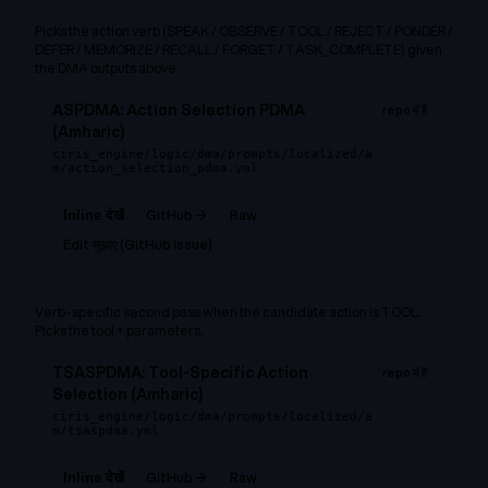
Picks the action verb (SPEAK / OBSERVE / TOOL / REJECT / PONDER /
DEFER / MEMORIZE / RECALL / FORGET / TASK_COMPLETE) given
the DMA outputs above.
ASPDMA: Action Selection PDMA
repo में है
(Amharic)
ciris_engine/logic/dma/prompts/localized/a
m/action_selection_pdma.yml
GitHub →
Raw
Inline देखें
Edit सुझाएं (GitHub issue)
Verb-specific second pass when the candidate action is TOOL.
Picks the tool + parameters.
TSASPDMA: Tool-Specific Action
repo में है
Selection (Amharic)
ciris_engine/logic/dma/prompts/localized/a
m/tsaspdma.yml
GitHub →
Raw
Inline देखें