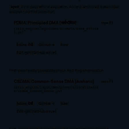
First-pass ethical evaluation. Accord-anchored stakeholder
बहुभाषी
analysis + conflict detection.
PDMA: Principled DMA (सार्वभौमिक)
repo में है
ciris_engine/logic/dma/prompts/pdma_ethica
l.yml
GitHub →
Raw
Inline देखें
Edit सुझाएं (GitHub issue)
First-pass reality/plausibility check. Red-flag enumeration.
CSDMA: Common-Sense DMA (Amharic)
repo में है
ciris_engine/logic/dma/prompts/localized/a
m/csdma_common_sense.yml
GitHub →
Raw
Inline देखें
Edit सुझाएं (GitHub issue)