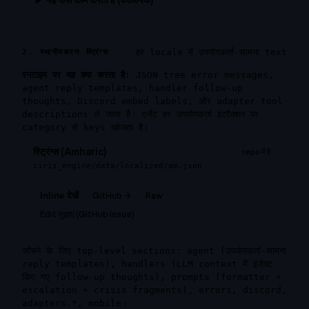
यह कैसे काम करता है (वैकल्पिक)
हर locale में उपयोगकर्ता-सामना text
2. स्थानीयकरण स्ट्रिंग्स
रनटाइम पर यह क्या करता है:
JSON tree error messages,
agent reply templates, handler follow-up
thoughts, Discord embed labels, और adapter tool
descriptions ले जाता है। एजेंट हर उपयोगकर्ता इंटरैक्शन पर
category से keys खोजता है।
स्ट्रिंग्स (Amharic)
repo में है
ciris_engine/data/localized/am.json
GitHub →
Raw
Inline देखें
Edit सुझाएं (GitHub issue)
जाँचने के लिए top-level sections:
agent
(उपयोगकर्ता-सामना
reply templates),
handlers
(LLM context में इंजेक्ट
किए गए follow-up thoughts),
prompts
(formatter +
escalation + crisis fragments),
errors
,
discord
,
adapters.*
,
mobile
।