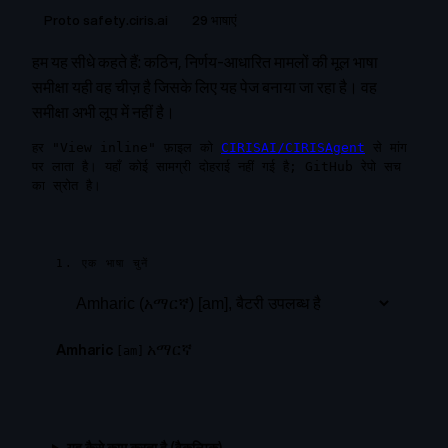
Proto safety.ciris.ai
29 भाषाएं
हम यह सीधे कहते हैं: कठिन, निर्णय-आधारित मामलों की मूल भाषा
समीक्षा यही वह चीज़ है जिसके लिए यह पेज बनाया जा रहा है। वह
समीक्षा अभी लूप में नहीं है।
हर "View inline" फ़ाइल को
CIRISAI/CIRISAgent
से मांग
पर लाता है। यहाँ कोई सामग्री दोहराई नहीं गई है; GitHub रेपो सच
का स्रोत है।
1. एक भाषा चुनें
አማርኛ
Amharic
[
am
]