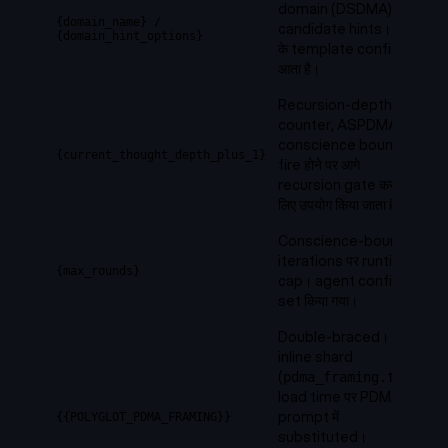
domain (DSDMA) +
{domain_name}
/
candidate hints। एजेंट
{domain_hint_options}
के template config से
आता है।
Recursion-depth
counter, ASPDMA द्वारा
conscience bounce
{current_thought_depth_plus_1}
fire होने पर आगे
recursion gate करने के
लिए उपयोग किया जाता है।
Conscience-bounce
iterations पर runtime
{max_rounds}
cap। agent config में
set किया गया।
Double-braced। एक
inline shard
(
)
pdma_framing.txt
load time पर PDMA
prompt में
{{POLYGLOT_PDMA_FRAMING}}
substituted।