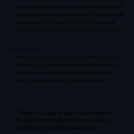
shaida ka shi ne naka ka ɗauka. Kuma share fayil
ya daina zama alkawarin kamfani. Bayanan ka na
rayuwa, sun bazu a yanki-yanki a duk hanyar
sadarwar, na ƙarni a na'urori masu saukin kudi.
SA'AN NAN
04
Intanet ba tare da cibiya ba ita ce kawai wurin
da AI za a iya gaske riƙe ta da alhakin, wurin da
iƙirari za ta iya ɗauke da hujjojinta, da kuma
wurin da bayanan ka na gaskiya nasa ne.
Tsoro huɗu, tushe ɗaya. Ka cire cibiyar
da aka tilasta maka amincewa da ita,
duk huɗu za su canja lokaci ɗaya.