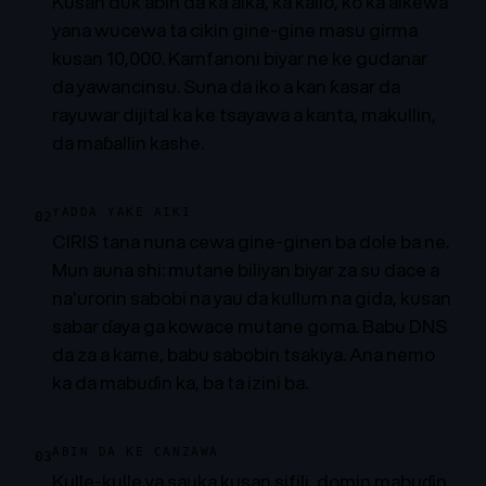
Kusan duk abin da ka aika, ka kallo, ko ka aikewa
yana wucewa ta cikin gine-gine masu girma
kusan 10,000. Kamfanoni biyar ne ke gudanar
da yawancinsu. Suna da iko a kan ƙasar da
rayuwar dijital ka ke tsayawa a kanta, makullin,
da maɓallin kashe.
YADDA YAKE AIKI
02
CIRIS tana nuna cewa gine-ginen ba dole ba ne.
Mun auna shi: mutane biliyan biyar za su dace a
na'urorin sabobi na yau da kullum na gida, kusan
sabar ɗaya ga kowace mutane goma. Babu DNS
da za a kame, babu sabobin tsakiya. Ana nemo
ka da mabuɗin ka, ba ta izini ba.
ABIN DA KE CANZAWA
03
Kulle-kulle ya sauka kusan sifili, domin mabuɗin