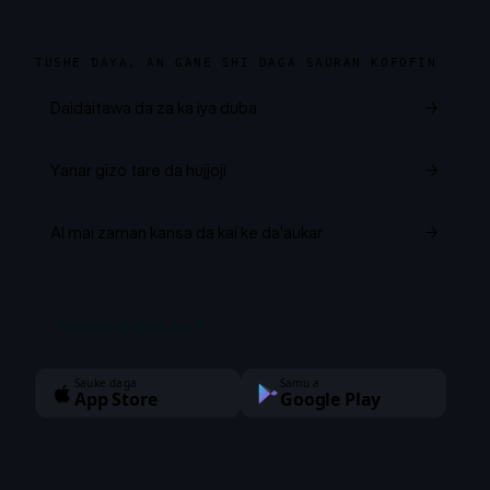
TUSHE ƊAYA, AN GANE SHI DAGA SAURAN KOFOFIN
Daidaitawa da za ka iya duba
→
Yanar gizo tare da hujjoji
→
AI mai zaman kansa da kai ke da'aukar
→
Saka a wayar ka
→
Sauke daga
Samu a
App Store
Google Play