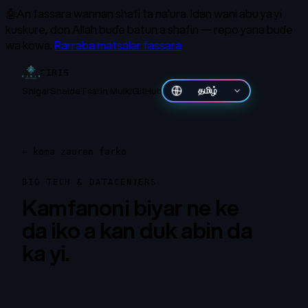
🤖
An fassara wannan shafi ta na'ura.
Idan wani abu ya yi
kuskure, don Allah buɗe batun a shafin — repo yana buɗe
wa kowa.
Rarraba matsalar fassara
CIRIS
Shigar
Shaida
Tsarin Mulki
GitHub
தமிழ்
←
koma zauren farko
BIG TECH & DATACENTERS
Kamfanoni biyar ne ke
da iko a kan duk abin da
ka yi.