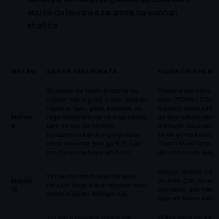
abu ne da lauyanka zai amsa, ba wannan
shafi ba.
MATAKI
ABIN DA YAKE BUƘATA
YADDA CIRIS KE M
Gudanar da tsarin gudanar da
Kowane aiki yana 
hatsari mai ci gaba a cikin dukkan
biyar (PDMA / CSDMA
rayuwar tsari: gano, kimanta, da
matakin lamiri kafi
Mataki
rage hatsarorin da za a iya hango,
da aka rubuta cikin
9
tare da mai da hankali
matsayin bayanan da
musamman kan ƙungiyoyi masu
ke da girma ƙwarai,
rauni da kuma, bisa ga 9(7), kan
Tsarin Mulki tana b
son zuciya na bayanan horo.
da amincewar waje 
Hanyar bincike mai
Yin rikodin abubuwan da suka
Mataki
da SHA-256, an sa h
faru kai tsaye a duk rayuwar tsari
12
mai sauƙi, don haka
domin a iya bin diddigin hali.
idan an tsoma baki 
Yin aiki a bayyane isashe har
PDMA yana ɗauke da 