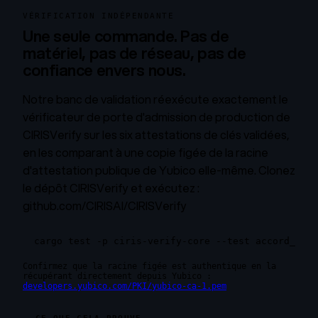
VÉRIFICATION INDÉPENDANTE
Une seule commande. Pas de
matériel, pas de réseau, pas de
confiance envers nous.
Notre banc de validation réexécute exactement le
vérificateur de porte d'admission de production de
CIRISVerify sur les six attestations de clés validées,
en les comparant à une copie figée de la racine
d'attestation publique de Yubico elle-même. Clonez
le dépôt CIRISVerify et exécutez :
github.com/CIRISAI/CIRISVerify
cargo test -p ciris-verify-core --test accord_cere
Confirmez que la racine figée est authentique en la
récupérant directement depuis Yubico :
developers.yubico.com/PKI/yubico-ca-1.pem