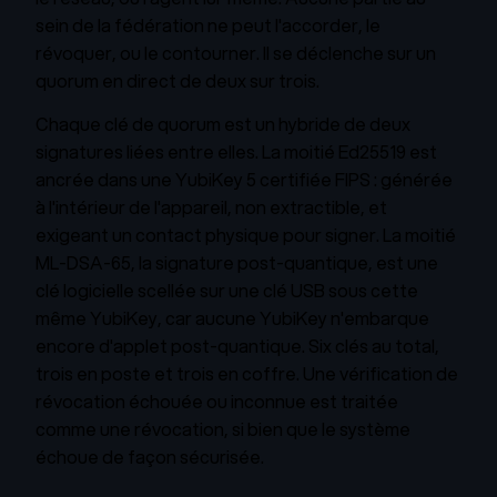
sein de la fédération ne peut l'accorder, le
révoquer, ou le contourner. Il se déclenche sur un
quorum en direct de deux sur trois.
Chaque clé de quorum est un hybride de deux
signatures liées entre elles. La moitié Ed25519 est
ancrée dans une YubiKey 5 certifiée FIPS : générée
à l'intérieur de l'appareil, non extractible, et
exigeant un contact physique pour signer. La moitié
ML-DSA-65, la signature post-quantique, est une
clé logicielle scellée sur une clé USB sous cette
même YubiKey, car aucune YubiKey n'embarque
encore d'applet post-quantique. Six clés au total,
trois en poste et trois en coffre. Une vérification de
révocation échouée ou inconnue est traitée
comme une révocation, si bien que le système
échoue de façon sécurisée.