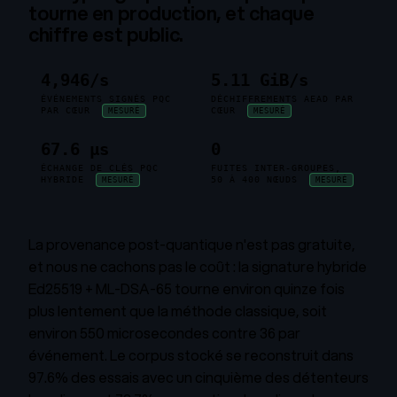
tourne en production, et chaque
chiffre est public.
4,946/s
5.11 GiB/s
ÉVÉNEMENTS SIGNÉS PQC
DÉCHIFFREMENTS AEAD PAR
PAR CŒUR
CŒUR
MESURÉ
MESURÉ
67.6 µs
0
ÉCHANGE DE CLÉS PQC
FUITES INTER-GROUPES,
HYBRIDE
50 À 400 NŒUDS
MESURÉ
MESURÉ
La provenance post-quantique n'est pas gratuite,
et nous ne cachons pas le coût : la signature hybride
Ed25519 + ML-DSA-65 tourne environ quinze fois
plus lentement que la méthode classique, soit
environ 550 microsecondes contre 36 par
événement. Le corpus stocké se reconstruit dans
97.6% des essais avec un cinquième des détenteurs