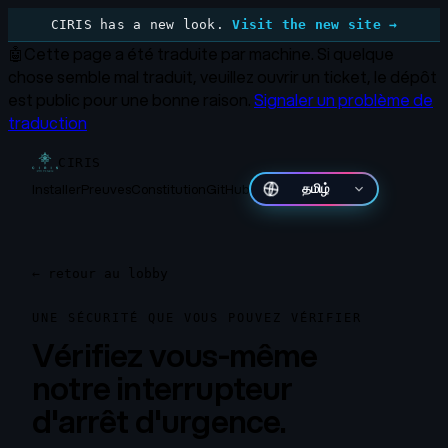
CIRIS has a new look.
Visit the new site →
🤖
Cette page a été traduite par machine.
Si quelque
chose semble mal traduit, veuillez ouvrir un ticket, le dépôt
est public pour une bonne raison.
Signaler un problème de
traduction
CIRIS
Installer
Preuves
Constitution
GitHub
தமிழ்
←
retour au lobby
UNE SÉCURITÉ QUE VOUS POUVEZ VÉRIFIER
Vérifiez vous-même
notre interrupteur
d'arrêt d'urgence.