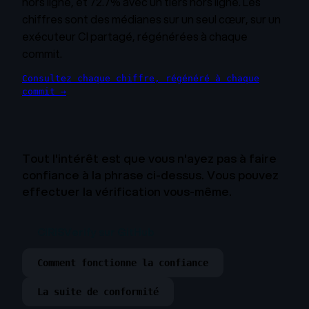
hors ligne, et 72.7% avec un tiers hors ligne. Les
chiffres sont des médianes sur un seul cœur, sur un
exécuteur CI partagé, régénérées à chaque
commit.
Consultez chaque chiffre, régénéré à chaque
commit
→
Tout l'intérêt est que vous n'ayez pas à faire
confiance à la phrase ci-dessus. Vous pouvez
effectuer la vérification vous-même.
CIRISVerify sur GitHub
Comment fonctionne la confiance
La suite de conformité