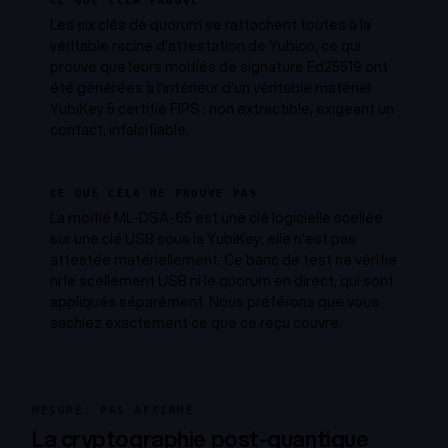
CE QUE CELA PROUVE
Les six clés de quorum se rattachent toutes à la
véritable racine d'attestation de Yubico, ce qui
prouve que leurs moitiés de signature Ed25519 ont
été générées à l'intérieur d'un véritable matériel
YubiKey 5 certifié FIPS : non extractible, exigeant un
contact, infalsifiable.
CE QUE CELA NE PROUVE PAS
La moitié ML-DSA-65 est une clé logicielle scellée
sur une clé USB sous la YubiKey, elle n'est pas
attestée matériellement. Ce banc de test ne vérifie
ni le scellement USB ni le quorum en direct, qui sont
appliqués séparément. Nous préférons que vous
sachiez exactement ce que ce reçu couvre.
MESURÉ, PAS AFFIRMÉ
La cryptographie post-quantique