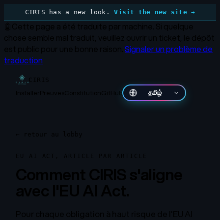
CIRIS has a new look.
Visit the new site →
🤖
Cette page a été traduite par machine.
Si quelque
chose semble mal traduit, veuillez ouvrir un ticket, le dépôt
est public pour une bonne raison.
Signaler un problème de
traduction
CIRIS
Installer
Preuves
Constitution
GitHub
தமிழ்
←
retour au lobby
EU AI ACT, ARTICLE PAR ARTICLE
Comment CIRIS s'aligne
avec l'EU AI Act.
Pour chaque obligation à haut risque de l'EU AI