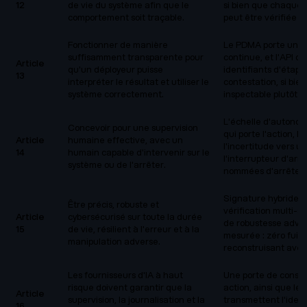
12
de vie du système afin que le
si bien que chaque a
comportement soit traçable.
peut être vérifiée 
Fonctionner de manière
Le PDMA porte une o
suffisamment transparente pour
continue, et l'API 
Article
qu'un déployeur puisse
identifiants d'étape
13
interpréter le résultat et utiliser le
contestation, si bie
système correctement.
inspectable plutôt 
L'échelle d'autonom
Concevoir pour une supervision
qui porte l'action, l
Article
humaine effective, avec un
l'incertitude vers 
14
humain capable d'intervenir sur le
l'interrupteur d'arr
système ou de l'arrêter.
nommées d'arrêter l
Signature hybride 
Être précis, robuste et
vérification multi-s
Article
cybersécurisé sur toute la durée
de robustesse advers
15
de vie, résilient à l'erreur et à la
mesurée : zéro fuit
manipulation adverse.
reconstruisant avec
Les fournisseurs d'IA à haut
Une porte de consci
risque doivent garantir que la
action, ainsi que le
Article
supervision, la journalisation et la
transmettent l'ident
16