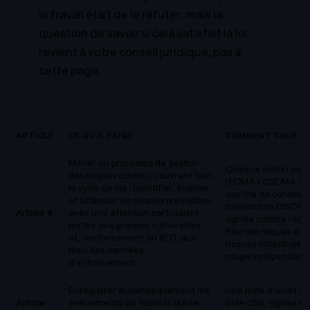
le travail était de le réfuter, mais la
question de savoir si cela satisfait la loi
revient à votre conseil juridique, pas à
cette page.
ARTICLE
CE QU'IL EXIGE
COMMENT CIRIS Y
Mener un processus de gestion
Chaque action passe
des risques continu, couvrant tout
(PDMA / CSDMA / DS
le cycle de vie : identifier, évaluer
couche de conscien
et atténuer les risques prévisibles,
interdiction DISCRI
Article 9
avec une attention particulière
signée comme regist
portée aux groupes vulnérables
Pour les risques ex
et, conformément au 9(7), aux
risques catastrophi
biais des données
rouge indépendante 
d'entraînement.
Enregistrer automatiquement les
Une piste d'audit s
Article
événements sur toute la durée
SHA-256, signée en E