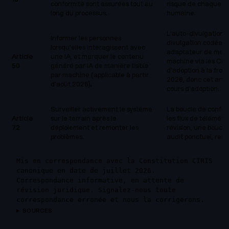
conformité sont assurées tout au
risque de chaque dé
long du processus.
humaine.
L'auto-divulgation de
Informer les personnes
divulgation codée e
lorsqu'elles interagissent avec
adaptateur de mess
Article
une IA, et marquer le contenu
machine via les Con
50
généré par IA de manière lisible
d'adoption à la fro
par machine (applicable à partir
2026, donc cet artic
d'août 2026).
cours d'adoption.
Surveiller activement le système
La boucle de conform
Article
sur le terrain après le
les flux de télémétr
72
déploiement et remonter les
révision, une boucl
problèmes.
audit ponctuel, rend
Mis en correspondance avec la Constitution CIRIS
canonique en date de juillet 2026.
Correspondance informative, en attente de
révision juridique. Signalez-nous toute
correspondance erronée et nous la corrigerons.
SOURCES