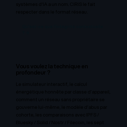
systèmes d'IA a un nom. CIRIS le fait
respecter dans le format réseau.
Qu'est-ce que l'intégrité contextuelle
? →
Vous voulez la technique en
profondeur ?
Le simulateur interactif, le calcul
énergétique honnête par classe d’appareil,
comment un réseau sans propriétaire se
gouverne lui-même, le modèle d’abus par
cohorte, les comparaisons avec IPFS /
Bluesky / Solid / Nostr / Filecoin, les sept