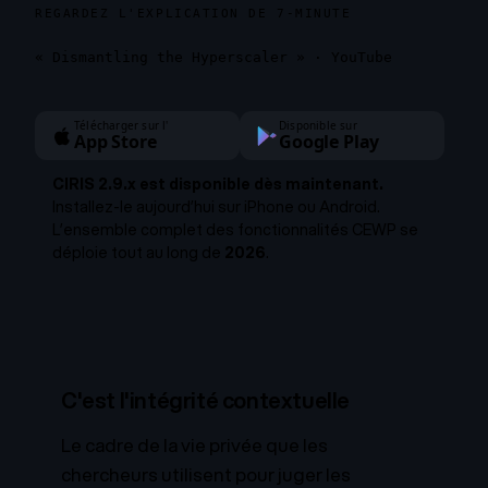
REGARDEZ L'EXPLICATION DE 7-MINUTE
« Dismantling the Hyperscaler » · YouTube
Télécharger sur l'
Disponible sur
App Store
Google Play
CIRIS 2.9.x est disponible dès maintenant.
Installez-le aujourd’hui sur iPhone ou Android.
L’ensemble complet des fonctionnalités CEWP se
déploie tout au long de
2026
.
C'est l'intégrité contextuelle
Le cadre de la vie privée que les
chercheurs utilisent pour juger les