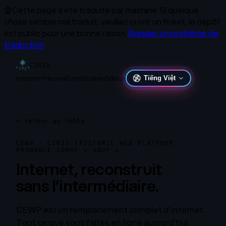
🤖
Cette page a été traduite par machine.
Si quelque
chose semble mal traduit, veuillez ouvrir un ticket, le dépôt
est public pour une bonne raison.
Signaler un problème de
traduction
CIRIS
Installer
Preuves
Constitution
GitHub
Tiếng Việt
←
retour au lobby
CEWP · CIRIS EPISTEMIC WEB PLATFORM ·
PRONONCÉ COMME « SOUP »
Internet, reconstruit
sans l’intermédiaire.
CEWP est un remplacement complet d’internet.
Tout ce que vous faites en ligne aujourd’hui,