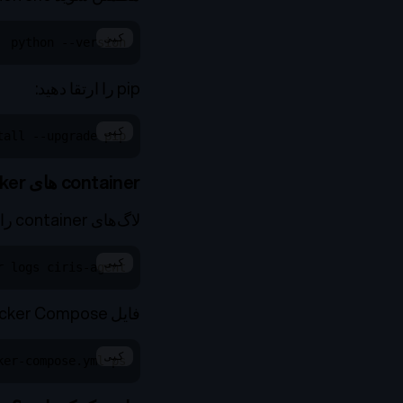
کپی
python --version
pip را ارتقا دهید:
کپی
tall --upgrade pip
container های Docker شروع نمی‌شوند
لاگ‌های container را بررسی کنید:
کپی
r logs ciris-agent
فایل Docker Compose را تأیید کنید:
کپی
ker-compose.yml ps