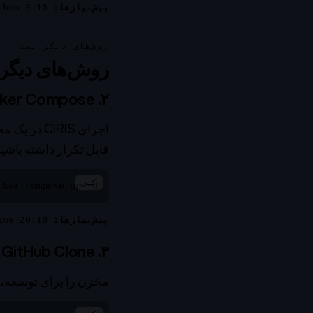
پیش‌نیازها:
Python 3.10+
روش‌های دیگر نصب
روش‌های دیگر
۲. Docker Compose
قابل تکرار داشته باشید
کپی
cker compose up -d
پیش‌نیازها:
Docker Engine 20.10+، پلاگین docker compose، یک checkout پروژه با فایل compose
۳. GitHub Clone (توسعه)
مخزن را برای توسعه، سفارشی‌سازی یا