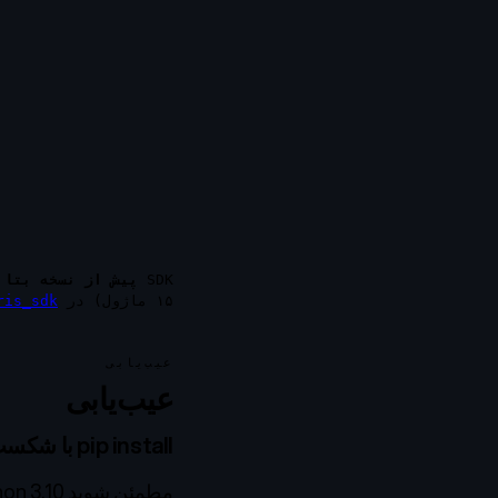
SDK
پیش از نسخه بتا
۱۵ ماژول) در
ciris_sdk در b
عیب‌یابی
عیب‌یابی
pip install با شکست مواجه می‌شود
مطمئن شوید Python 3.10 یا بالاتر دارید: