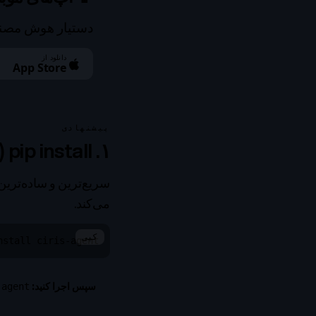
دستیار هوش مصنو
دانلود از
App Store
پیشنهادی
۱. pip install (روش ترجیحی)
می‌کند.
کپی
nstall ciris-agent
سپس اجرا کنید:
-agent