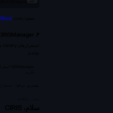
کپی
SAI/CIRISAgent.git
سپس:
راهنمای
DME.md
۴. CIRISManager (سازمانی/Canary)
تولیدی.
بگیرید.
بهترین برای:
استقراره
سلام، CIRIS
سلام، CIRIS