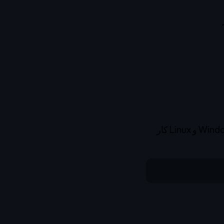
سریع‌ترین و ساده‌ترین روش. شامل راهنمای راه‌اندازی اولیه است. روی Windows، macOS و Linux کار