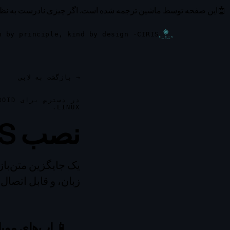
🤖
این صفحه توسط ماشین ترجمه شده است.
اگر چیزی نادرست به نظ
· safe by structure, open by principle, kind by design
CIRIS
→
بازگشت به لابی
LINUX.
نصب CIRIS
زبان، و قابل اتصال به Home Assistant برای کنترل کامل خانه هوشمند
📱 اپ‌های موب