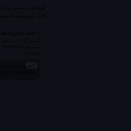
قابل کپی‌پیست هستند.
۱. عامل را شروع کنید
دس
هویت ندارد.
کپی
api --port 8080