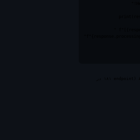
است. رابط‌ها ممکن است بین نسخه‌ها تغییر کنند. سطح کامل API (۱۸۱ endpoint در