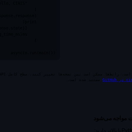
asyncio.run(main())
GitHu
مستند شده است.