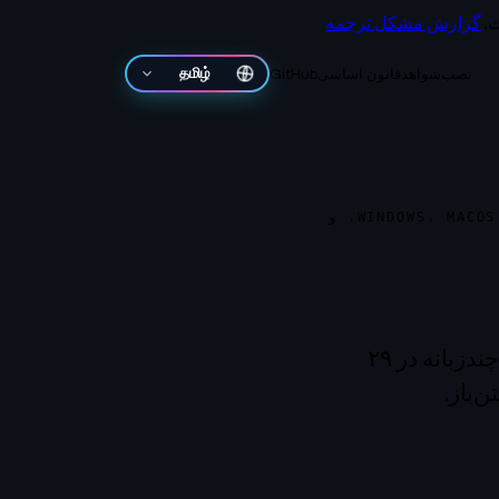
.
گزارش مشکل ترجمه
نصب
شواهد
قانون اساسی
GitHub
தமிழ்
در دسترس برای IPHONE، ANDROID، و به‌صورت نصب PIP / DOCKER / GIT برای WINDOWS، MACOS، و
یک جایگزین متن‌باز برای ChatGPT و Gemini: استدلال قابل حسابرسی، چندزبانه در ۲۹