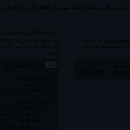
کوتاه‌ترین مسیر به اولین پاسخ. عامل را شروع کن
۲. از Python آن را فراخوانی کنید
آداپتور API را اجرا کنید. پیش‌فرض پورت ۸۰۸۰ است.
SDK غیرهمزمان.
+
sing_time_ms
ترسی OBSERVER برای توسعه محلی نیاز به احراز
به شما اجازه می
response.state
را ببینید.
کپی
ciris-agent --adapter 