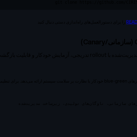
git clone https://github.com/CIRI
REA
را برای دستورالعمل‌های راه‌اندازی دستی دنبال کنید
استقرارهای canary مدیریت‌شده با rollout تدریجی، آزمایش خودکار و قا
CIRISManager استقرارهای blue-green خودکار با نظارت بر سلامت سیستم ارائه می‌دهد. ب
ای سازمانی، ناوگان‌های تولیدی، زیرساخت مدیریت‌شده