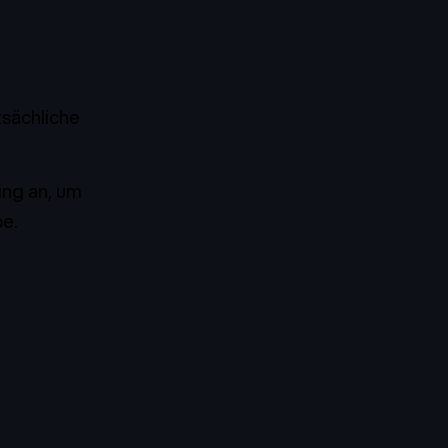
tsächliche
ling
an, um
e.