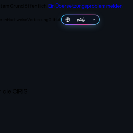
gutem Grund öffentlich.
Ein Übersetzungsproblem melden
ieren
Nachweise
Verfassung
GitHub
తెలుగు
 die CIRIS