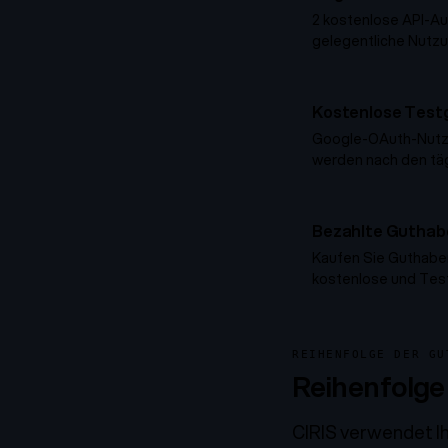
2 kostenlose API-Au
gelegentliche Nutzu
Kostenlose Test
Google-OAuth-Nutzer
werden nach den tä
Bezahlte Guthabe
Kaufen Sie Guthaben 
kostenlose und Tes
REIHENFOLGE DER GU
Reihenfolg
CIRIS verwendet Ih