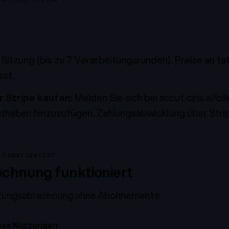
1 Sitzung (bis zu 7 Verarbeitungsrunden). Preise an ta
st.
 Stripe kaufen:
Melden Sie sich bei
scout.ciris.ai/bil
thaben hinzuzufügen. Zahlungsabwicklung über Strip
 FUNKTIONIERT
echnung funktioniert
zungsabrechnung ohne Abonnements.
lose Nutzungen