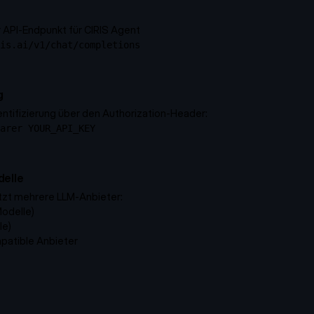
API-Endpunkt für CIRIS Agent
is.ai/v1/chat/completions
g
ntifizierung über den Authorization-Header:
arer YOUR_API_KEY
elle
tzt mehrere LLM-Anbieter:
odelle)
le)
atible Anbieter