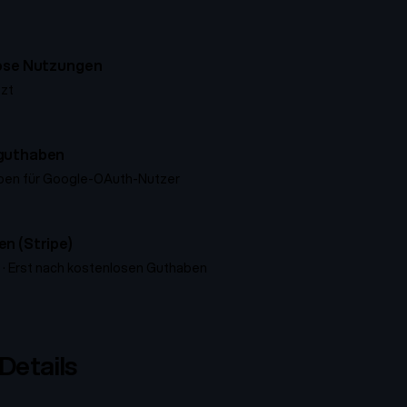
lose Nutzungen
tzt
guthaben
ben für Google-OAuth-Nutzer
n (Stripe)
n · Erst nach kostenlosen Guthaben
Details