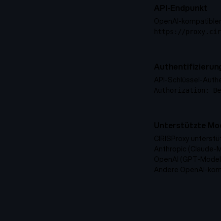
API-Endpunkt
OpenAI-kompatibler 
https://proxy.cir
Authentifizierun
API-Schlüssel-Authe
Authorization: Be
Unterstützte Mod
CIRISProxy unterstü
Anthropic (Claude-M
OpenAI (GPT-Model
Andere OpenAI-komp