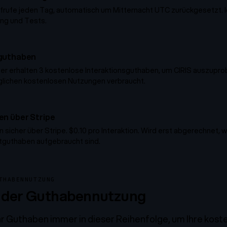
frufe jeden Tag, automatisch um Mitternacht UTC zurückgesetzt. I
ng und Tests.
guthaben
 erhalten 3 kostenlose Interaktionsguthaben, um CIRIS auszuprob
glichen kostenlosen Nutzungen verbraucht.
n über Stripe
sicher über Stripe. $0.10 pro Interaktion. Wird erst abgerechnet, 
tguthaben aufgebraucht sind.
THABENNUTZUNG
e der Guthabennutzung
r Guthaben immer in dieser Reihenfolge, um Ihre kost