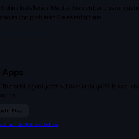
IS ohne Installation. Melden Sie sich bei unserem ge
en an und probieren Sie es sofort aus.
u-Agent ausprobieren →
e Apps
rüfbarer KI-Agent, jetzt auf dem Mobilgerät. Privat, lok
ource.
ogle Play
ode auf GitHub erstellen