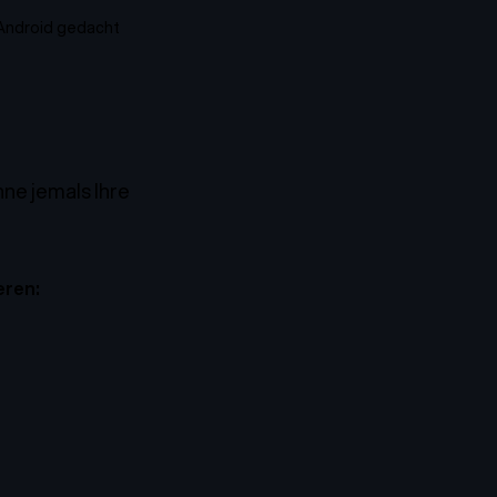
 Android gedacht
ne jemals Ihre
eren: