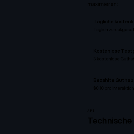
maximieren:
Tägliche kosten
Täglich zurückgese
Kostenlose Test
3 kostenlose Gutha
Bezahlte Guthabe
$0.10 pro Interaktio
API
Technische 