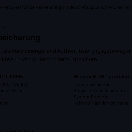
LM-Proxy ist für die Verwendung mit den CIRIS Apps auf iPhone und
UNG
peicherung
t als Abrechnungs- und Authentifizierungsgateway, oh
te zu protokollieren oder zu speichern.
OLLIEREN:
Was wir NICHT protokolli
200, 401, 503)
Nutzernachrichten
anze Zahlen)
Antworten des Assistenten
System-Prompts
auer
Keinerlei Nachrichteninhalte
PARENTE PREISE