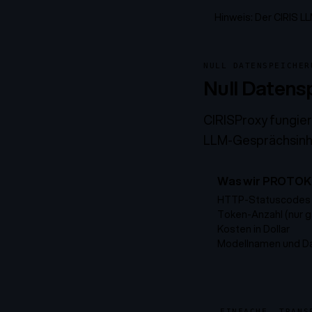
Hinweis: Der CIRIS L
NULL DATENSPEICHER
Null Datens
CIRISProxy fungier
LLM-Gesprächsinhal
Was wir PROTOK
HTTP-Statuscodes (
Token-Anzahl (nur g
Kosten in Dollar
Modellnamen und D
EINFACHE, TRANS