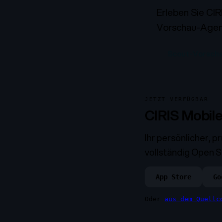
Erleben Sie CIR
Vorschau-Agent
Scout-Vorscha
JETZT VERFÜGBAR
CIRIS Mobil
Ihr persönlicher, p
vollständig Open S
App Store
Go
Oder
aus dem Quellc