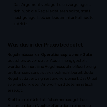
Das Argument verlagert sich
vorgelagert
,
dahin, ob die Regel existieren sollte, statt
nachgelagert, ob ein bestimmter Fall heute
zutrifft.
Was das in der Praxis bedeutet
Regeln müssen ein
Operationssprachen-Gate
bestehen, bevor sie zur Abstimmung gestellt
werden können. Eine Regel muss ohne Beurteilung
prüfbar sein, sonst ist sie noch nicht bereit. Jede
Regel ist datiert, signiert und versioniert. Das Urteil
zu einer konkreten Antwort wird deterministisch
erzeugt.
Stellt sich ein Urteil als falsch heraus, geht der
Einspruch durch
Nachprüfung
durch eine neue