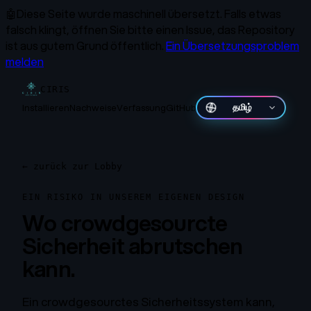
🤖
Diese Seite wurde maschinell übersetzt.
Falls etwas
falsch klingt, öffnen Sie bitte einen Issue, das Repository
ist aus gutem Grund öffentlich.
Ein Übersetzungsproblem
melden
CIRIS
Installieren
Nachweise
Verfassung
GitHub
தமிழ்
←
zurück zur Lobby
EIN RISIKO IN UNSEREM EIGENEN DESIGN
Wo crowdgesourcte
Sicherheit abrutschen
kann.
Ein crowdgesourctes Sicherheitssystem kann,