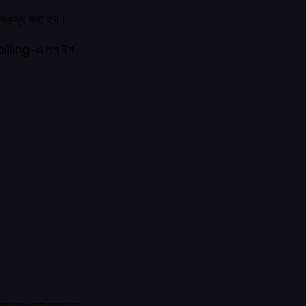
ামঞ্জস্য করা হয়।
billing
-এ লগ ইন
য়ার পর এগুলো ব্যবহৃত হয়।