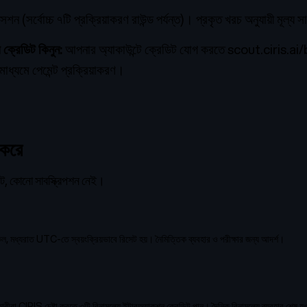
শন (সর্বোচ্চ ৭টি প্রক্রিয়াকরণ রাউন্ড পর্যন্ত)। প্রকৃত খরচ অনুযায়ী মূল্য স
ক্রেডিট কিনুন:
আপনার অ্যাকাউন্টে ক্রেডিট যোগ করতে
scout.ciris.ai/
্যমে পেমেন্ট প্রক্রিয়াকরণ।
 করে
েন্ট, কোনো সাবস্ক্রিপশন নেই।
কল, মধ্যরাত UTC-তে স্বয়ংক্রিয়ভাবে রিসেট হয়। নৈমিত্তিক ব্যবহার ও পরীক্ষার জন্য আদর্শ।
CIRIS চেষ্টা করতে ৩টি বিনামূল্যে ইন্টারঅ্যাকশন ক্রেডিট পান। দৈনিক বিনামূল্যে ব্যবহার শেষ হও