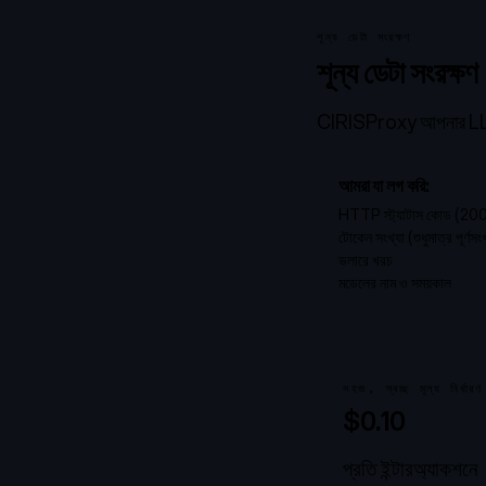
শূন্য ডেটা সংরক্ষণ
শূন্য ডেটা সংরক্ষণ
CIRISProxy আপনার LLM কথ
আমরা যা লগ করি:
HTTP স্ট্যাটাস কোড (20
টোকেন সংখ্যা (শুধুমাত্র পূর্ণসংখ
ডলারে খরচ
মডেলের নাম ও সময়কাল
সহজ, স্বচ্ছ মূল্য নির্ধারণ
$0.10
প্রতি ইন্টারঅ্যাকশনে