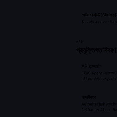
পেইড ক্রেডিট (Stripe)
$০.১০/ইন্টারঅ্যাকশন • বিনামূল
API
প্রযুক্তিগত বিবরণ
API এন্ডপয়েন্ট
CIRIS Agent-এর জন্য OpenA
https://proxy.cir
প্রমাণীকরণ
Authorization হেডারের মাধ
Authorization: Be