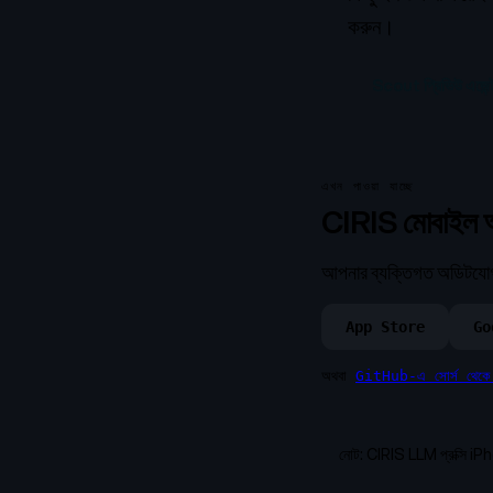
করুন।
Scout প্রিভিউ এজেন্
এখন পাওয়া যাচ্ছে
CIRIS মোবাইল অ
আপনার ব্যক্তিগত অডিটযোগ্য
App Store
Go
অথবা
GitHub-এ সোর্স থেকে 
নোট: CIRIS LLM প্রক্সি iP