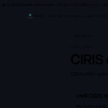
🤖
এই পৃষ্ঠাটি মেশিন দ্বারা অনুবাদ করা হয়েছে।
কিছু ভুল মনে হলে একটি ইস্যু খুলুন — রিপ
CIRIS
· safe by structure, open by pr
←
লবিতে ফিরে যাও
হোস্টেড CIRIS
CIRIS হ
CIRIS মোবাইল অ্যাপের জ
এখনই CIRIS ব্যব
কিছু ইনস্টল না করেই