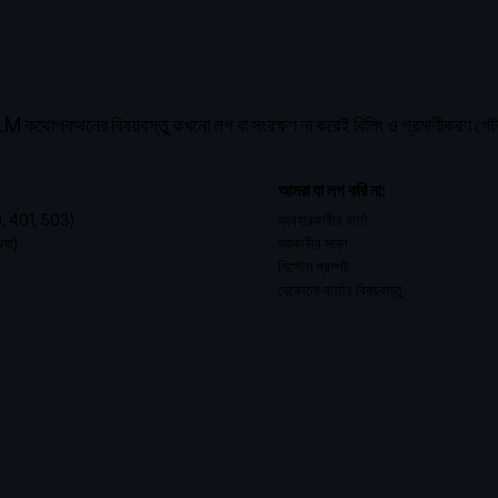
োপকথনের বিষয়বস্তু কখনো লগ বা সংরক্ষণ না করেই বিলিং ও প্রমাণীকরণ গেট
আমরা যা লগ করি না:
0, 401, 503)
ব্যবহারকারীর বার্তা
্যা)
সহকারীর সাড়া
সিস্টেম প্রম্পট
যেকোনো বার্তার বিষয়বস্তু