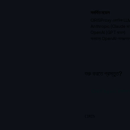
সমর্থিত মডেল
CIRISProxy একাধিক LLM প
Anthropic (Claude মড
OpenAI (GPT মডেল)
অন্যান্য OpenAI-সামঞ্জস্যপূ
শুরু করতে প্রস্তুত?
CIRIS Agent ইনস্টল ক
CIRIS