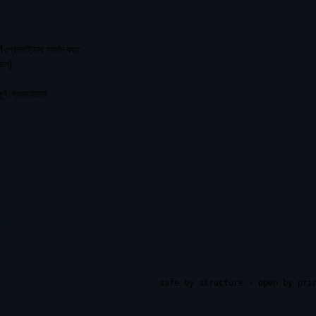
্রোভাইডার সমর্থন করে:
েল)
র্ণ প্রোভাইডার
রুন
safe by structure · open by pri