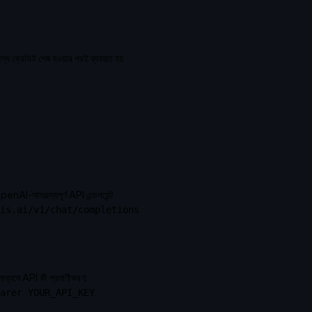
্যে ক্রেডিট শেষ হওয়ার পরই ব্যবহৃত হয়
I-সামঞ্জস্যপূর্ণ API এন্ডপয়েন্ট
is.ai/v1/chat/completions
্যমে API কী প্রমাণীকরণ:
arer YOUR_API_KEY