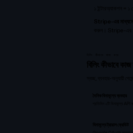
১ ইন্টারঅ্যাকশন = ১ সে
Stripe-এর মাধ্যমে 
করুন। Stripe-এর মাধ
বিলিং কীভাবে কাজ করে
বিলিং কীভাবে কাজ
স্বচ্ছ, ব্যবহার-অনুযায়ী পেম
দৈনিক বিনামূল্যে ব্যবহার
প্রতিদিন ২টি বিনামূল্যে API 
বিনামূল্যে ট্রায়াল ক্রেডিট
Google OAuth ব্যবহারকারীরা 