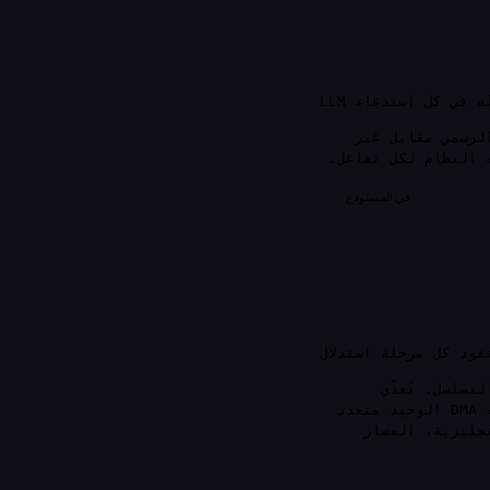
 في كل استدعاء LLM
لرسمي مقابل غير
ه النظام لكل تفاعل.
في المستودع
قود كل مرحلة استدلال
تسلسل. تُغذّي
هو موجّه DMA الوحيد متعدد
نجليزية، المسار