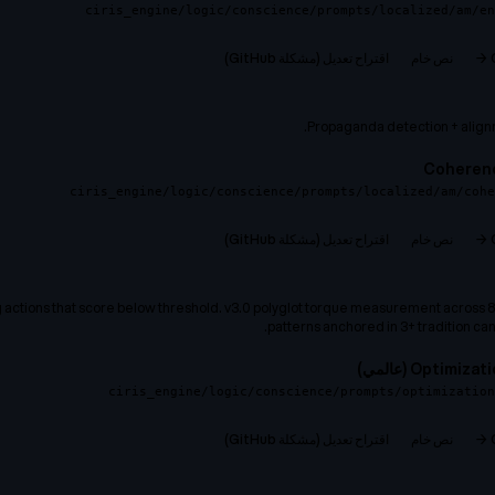
ciris_engine/logic/conscience/prompts/localized/am/en
نص خام
اقتراح تعديل (مشكلة GitHub)
Propaganda detection + alignm
Coherenc
ciris_engine/logic/conscience/prompts/localized/am/coh
نص خام
اقتراح تعديل (مشكلة GitHub)
actions that score below threshold. v3.0 polyglot torque measurement across
patterns anchored in 3+ tradition ca
Opti) (عالمي)
ciris_engine/logic/conscience/prompts/optimization
نص خام
اقتراح تعديل (مشكلة GitHub)