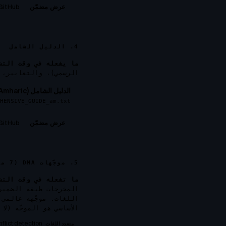
GitHub →
عرض مضمّن
4. الدليل الشامل
ما يفعله في وقت التش
الرسمي)، والتعابير، و
الدليل الشامل (Amharic)
HENSIVE_GUIDE_am.txt
GitHub →
عرض مضمّن
5. موجّهات DMA (7 مراحل استدلال)
ما تفعله في وقت التش
المخرجات طبقة الضمير
اللغات. موجّهه عالمي 
الأساسي
هو
الموجّه (لا
flict detection.
متعدد اللغات