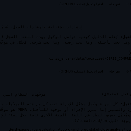
نص خام
اقتراح تعديل (مشكلة GitHub)
إرشادات تشغيلية وإرشادات السجل، مُحمَّلة
غيل:
يُعلم الدليل كيفية تواصل الوكيل بهذه اللغة: السجل (ا
ما يجب تأجيله، وما يجب رفضه، وما يجب شرحه. مُحمَّل في موجّ
ciris_engine/data/localized/CIRIS_COMPRE
نص خام
اقتراح تعديل (مشكلة GitHub)
موجّهات النظام التي ت
غيل:
كل إجراء وكيل يشغّل الإجراء تحت كل من هذه الموجّهات بال
؛ والضمير إما يمرر الإجراء أو يوجهه للتأجيل.
PDMA
ومُحمَّل بصرف النظر عن اللغة. الستة الأخرى خاصة بكل لغة؛ للإ
 يوجد دليل
localized/en/
).
First-pass ethical evaluation. Accord-anchored stakeholder analysis + con