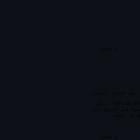
في المستودع
بوّب الإجراء المختار
الضمائر الأربعة تبوّب الإجراء بين PERFORM_ASPDMA وFINALIZE_ACTION. يمكن
R (الارتداد الاختياري للضمير) قبل الرجوع إلى
ر عن اللغة.
في المستودع