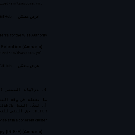
ized/am/tsaspdma.yml
GitHub →
عرض مضمّن
rral for the Wise Authority.
Selection (Amharic)
ized/am/dsaspdma.yml
GitHub →
عرض مضمّن
6. موجّهات الضمير (4 ملكات)
ما تفعله في وقت التش
DEFER.
حق النقض للتح
e sit in a coherent cluster?
py (IRIS-E) (Amharic)