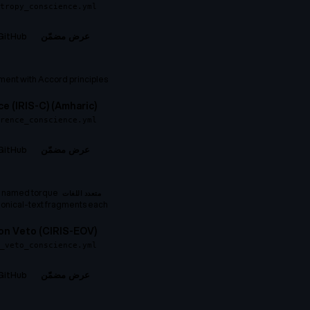
tropy_conscience.yml
GitHub →
عرض مضمّن
ent with Accord principles.
e (IRIS-C) (Amharic)
erence_conscience.yml
GitHub →
عرض مضمّن
 8 named torque
متعدد اللغات
nonical-text fragments each.
mization Veto (CIRIS-EOV
_veto_conscience.yml
GitHub →
عرض مضمّن