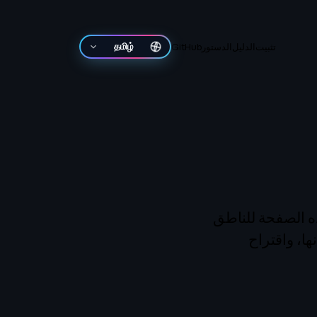
تثبيت
الدليل
الدستور
GitHub
தமிழ்
يح هذه الصفحة للناطق
ها، واقتراح