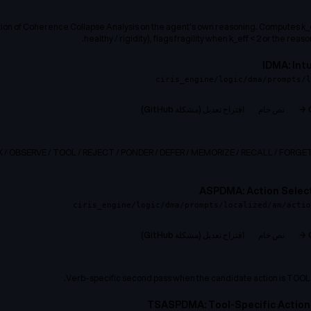
n of Coherence Collapse Analysis on the agent's own reasoning. Computes k_eff
healthy / rigidity), flags fragility when k_eff < 2 or the reaso
IDMA: Int
ciris_engine/logic/dma/prompts/l
نص خام
اقتراح تعديل (مشكلة GitHub)
EAK / OBSERVE / TOOL / REJECT / PONDER / DEFER / MEMORIZE / RECALL / FOR
ASPDMA: Action Selec
ciris_engine/logic/dma/prompts/localized/am/actio
نص خام
اقتراح تعديل (مشكلة GitHub)
Verb-specific second pass when the candidate action is TOOL. 
TSASPDMA: Tool-Specific Action 