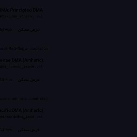
PDMA: Principled DMA (عالم
pts/pdma_ethical.yml
GitHub →
عرض مضمّن
 check. Red-flag enumeration.
nse DMA (Amharic)
dma_common_sense.yml
GitHub →
عرض مضمّن
ord moderator, scout, etc.).
ific DMA (Amharic)
ed/am/dsdma_base.yml
GitHub →
عرض مضمّن