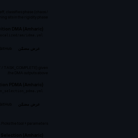
, classifies phase (chaos /
ning sits in the rigidity phase.
uition DMA (Amharic)
ocalized/am/idma.yml
GitHub →
عرض مضمّن
GET / TASK_COMPLETE) given
the DMA outputs above.
tion PDMA (Amharic)
n_selection_pdma.yml
GitHub →
عرض مضمّن
Picks the tool + parameters.
Selection (Amharic)