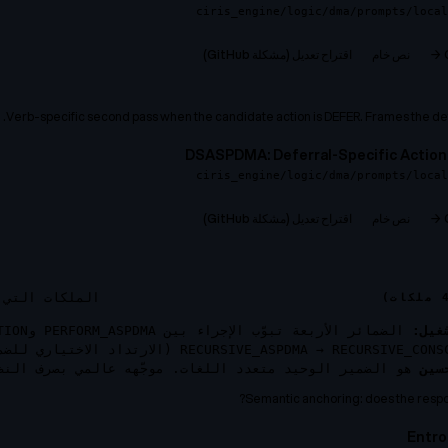
ciris_engine/logic/dma/prompts/local
نص خام
اقتراح تعديل (مشكلة GitHub)
Verb-specific second pass when the candidate action is DEFER. Frames the defe
DSASPDMA: Deferral-Specific Action 
ciris_engine/logic/dma/prompts/local
نص خام
اقتراح تعديل (مشكلة GitHub)
الملكات التي ت
غيل:
أن يُشغّل الفشل ECURSIVE_ASPDMA → RECURSIVE_CONSCIENCE
سين
هو الضمير الوحيد متعدد اللغات. موجّهه عالمي بصرف النظ
Semantic anchoring: does the respons
Entro