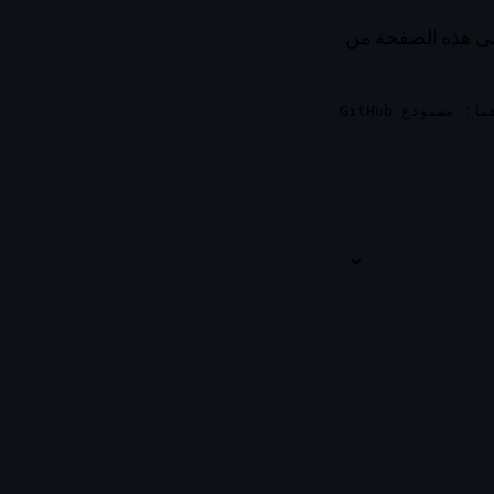
بنى هذه الصفحة من
عند الطلب. لا يتكرر أي محتوى هنا؛ مستودع GitHub