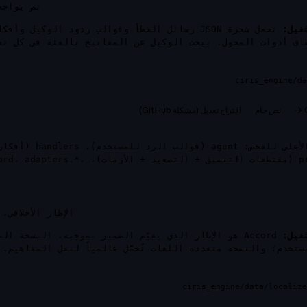
نص يواجه
غيل:
تحمل شجرة JSON رسائل الخطأ وقوالب ردود الوكيل 
ciris_engine/da
نص خام
اقتراح تعديل (مشكلة GitHub)
لأعلى للفحص:
agent
(قوالب الرد للمستخدم)،
handlers
(أفكار 
p
(مقتطفات التنسيق + التصعيد + الأزمات)،
،
adapters.*
،
ord
الإطار الأخلاقي، لكل ل
غيل:
Accord هو الإطار الذي يقيّم الضمير بموجبه. النسخة الم
تخدم؛ والنسخة متعددة اللغات تُحمَّل عالمياً لنقل المفاهيم.
ciris_engine/data/localiz