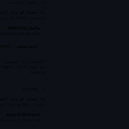
2. سلاسل الترجمة
ما تفعله في وقت التش
وتسميات Discord وأوصاف أدوات المحول. يبحث الوكيل عن المفاتيح بالفئة في كل تفاعل مع المستخدم.
سلاسل (Amharic)
ta/localized/am.json
GitHub →
عرض مضمّن
الأقسام ذات المستوى ا
في سياق LLM)،
rompts
.
mobile
3. ACCORD
ما يفعله في وقت التش
عندما تتطابق لغة المس
Accord (Amharic)
ed/accord_1.2b_am.txt