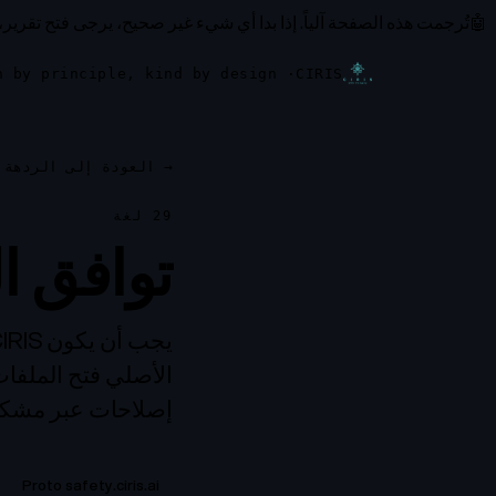
🤖
تُرجمت هذه الصفحة آلياً.
إذا بدا أي شيء غير صحيح، يرجى فتح تقرير،
· safe by structure, open by principle, kind by design
CIRIS
→
العودة إلى الردهة
29 لغة
توافق ا
الأصلي فتح الملفات 
إصلاحات عبر مشكلة GitHub معبأة مسبقاً. اختر لغة 
Proto safety.ciris.ai